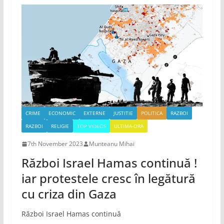
CRIME
ECONOMIC
EXTERNE
JUSTITIE
POLITICA
RAZBOI
RAZBOI
RELIGIE
TOP VIDEOS
ULTIMA-ORA
7th November 2023
Munteanu Mihai
Război Israel Hamas continuă !
iar protestele cresc în legătură
cu criza din Gaza
Război Israel Hamas continuă