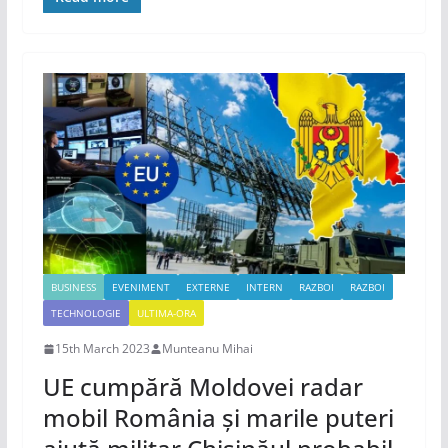
BUSINESS
EVENIMENT
EXTERNE
INTERN
RAZBOI
RAZBOI
TECHNOLOGIE
ULTIMA-ORA
15th March 2023
Munteanu Mihai
UE cumpără Moldovei radar
mobil România și marile puteri