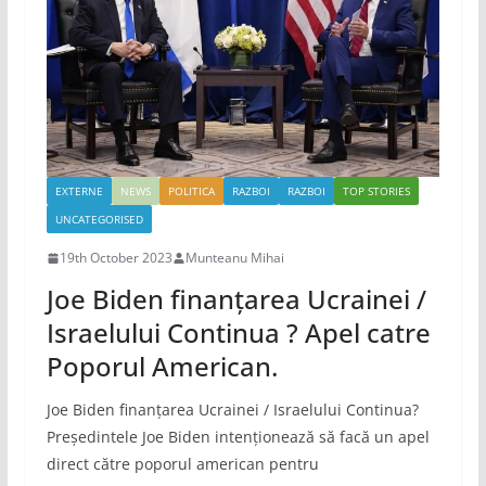
EXTERNE
NEWS
POLITICA
RAZBOI
RAZBOI
TOP STORIES
UNCATEGORISED
19th October 2023
Munteanu Mihai
Joe Biden finanțarea Ucrainei /
Israelului Continua ? Apel catre
Poporul American.
Joe Biden finanțarea Ucrainei / Israelului Continua?
Președintele Joe Biden intenționează să facă un apel
direct către poporul american pentru