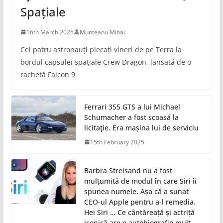
Spațiale
16th March 2025
Munteanu Mihai
Cei patru astronauți plecați vineri de pe Terra la
bordul capsulei spațiale Crew Dragon, lansată de o
rachetă Falcon 9
Ferrari 355 GTS a lui Michael
Schumacher a fost scoasă la
licitaţie. Era mașina lui de serviciu
15th February 2025
Barbra Streisand nu a fost
mulțumită de modul în care Siri îi
spunea numele. Așa că a sunat
CEO-ul Apple pentru a-l remedia.
Hei Siri … Ce cântăreață și actriță
iconică are o autobiografie mult