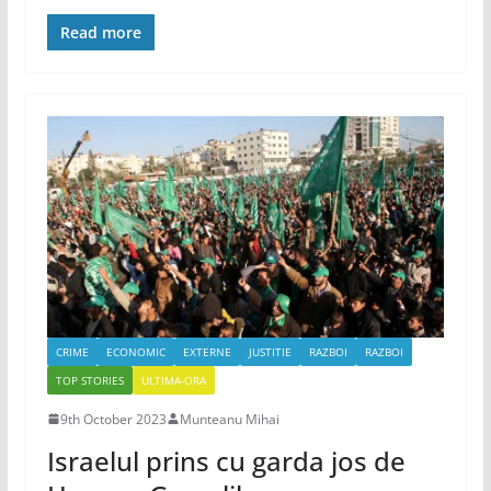
Read more
CRIME
ECONOMIC
EXTERNE
JUSTITIE
RAZBOI
RAZBOI
TOP STORIES
ULTIMA-ORA
9th October 2023
Munteanu Mihai
Israelul prins cu garda jos de