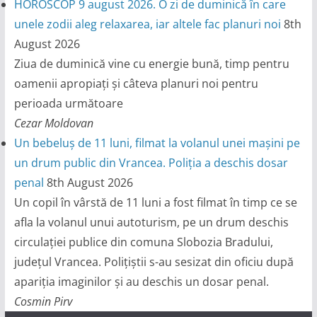
HOROSCOP 9 august 2026. O zi de duminică în care
unele zodii aleg relaxarea, iar altele fac planuri noi
8th
August 2026
Ziua de duminică vine cu energie bună, timp pentru
oamenii apropiați și câteva planuri noi pentru
perioada următoare
Cezar Moldovan
Un bebeluș de 11 luni, filmat la volanul unei mașini pe
un drum public din Vrancea. Poliția a deschis dosar
penal
8th August 2026
Un copil în vârstă de 11 luni a fost filmat în timp ce se
afla la volanul unui autoturism, pe un drum deschis
circulației publice din comuna Slobozia Bradului,
județul Vrancea. Polițiștii s-au sesizat din oficiu după
apariția imaginilor și au deschis un dosar penal.
Cosmin Pirv