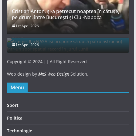
Cristian Anton, și-a petrecut noaptea în cătușe,
pe drum, între București și Cluj-Napoca
Artemis II a NASA își propune să ducă patru
1st April 2026
astronauți într-un zbor spațial record în jurul
Lunii
1st April 2026
Copyright © 2024 || All Right Reserved
Web design by
MxS
Web Design
Solution.
Menu
Sport
Politica
Technologie