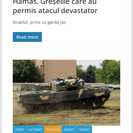
Hamas. Greșelile care au
permis atacul devastator
Israelul, prins cu garda jos
Read more
CRIME
EXTERNE
POLITICA
RAZBOI
RAZBOI