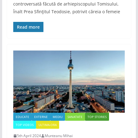
controversată făcută de arhiepiscopului Tomisului,
Înalt Prea Sfinţitul Teodosie, potrivit căreia o femeie
Read more
EDUCATE
EXTERNE
MEDIU
SANATATE
TOP STORIES
TOP VIDEOS
ULTIMA-ORA
5th April 2024
Munteanu Mihai