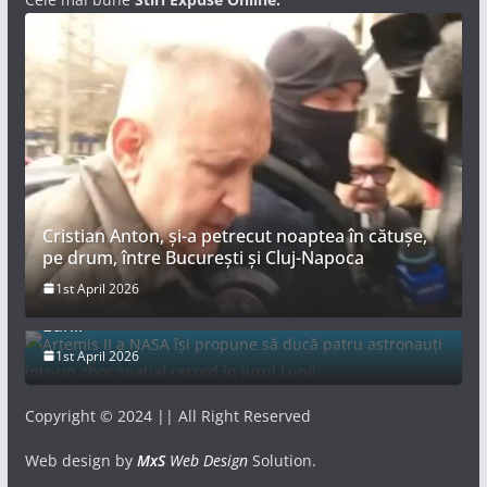
Cristian Anton, și-a petrecut noaptea în cătușe,
pe drum, între București și Cluj-Napoca
Artemis II a NASA își propune să ducă patru
1st April 2026
astronauți într-un zbor spațial record în jurul
Lunii
1st April 2026
Copyright © 2024 || All Right Reserved
Web design by
MxS
Web Design
Solution.