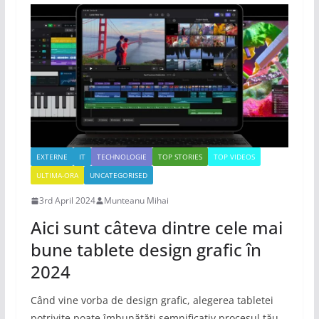
EXTERNE
IT
TECHNOLOGIE
TOP STORIES
TOP VIDEOS
ULTIMA-ORA
UNCATEGORISED
3rd April 2024
Munteanu Mihai
Aici sunt câteva dintre cele mai
bune tablete design grafic în
2024
Când vine vorba de design grafic, alegerea tabletei
potrivite poate îmbunătăți semnificativ procesul tău