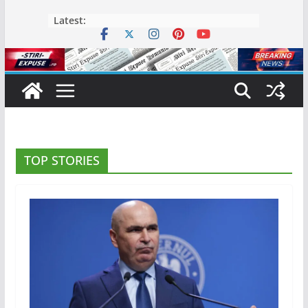
Skip
Latest:
to
content
TOP STORIES