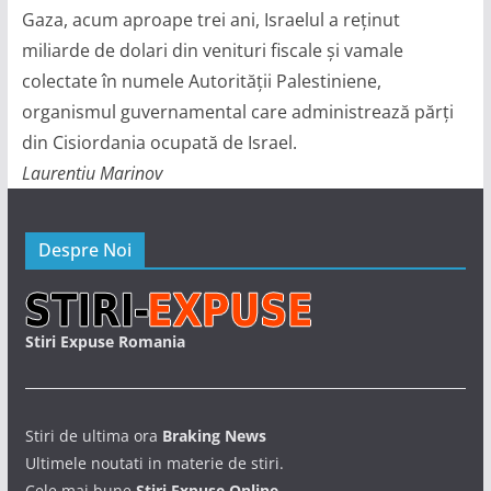
Gaza, acum aproape trei ani, Israelul a reținut
miliarde de dolari din venituri fiscale și vamale
colectate în numele Autorității Palestiniene,
organismul guvernamental care administrează părți
din Cisiordania ocupată de Israel.
Laurentiu Marinov
Despre Noi
Stiri Expuse Romania
Stiri de ultima ora
Braking News
Ultimele noutati in materie de stiri.
Cele mai bune
Stiri Expuse Online.