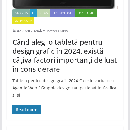
GADGETS
IT
NEWS
TECHNOLOGIE
TOP STORIES
ULTIMA-ORA
3rd April 2024
Munteanu Mihai
Când alegi o tabletă pentru
design grafic în 2024, există
câțiva factori importanți de luat
în considerare
Tableta pentru design grafic 2024.Ca este vorba de o
Agentie Web / Graphic design sau pasionat in Grafica
si ai
Read more