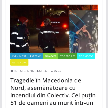
EVENIMENT
EXTERNE
SANATATE
TOP STORIES
TOP VIDEOS
ULTIMA-ORA
16th March 2025
Munteanu Mihai
Tragedie în Macedonia de
Nord, asemănătoare cu
incendiul din Colectiv. Cel puțin
51 de oameni au murit într-un