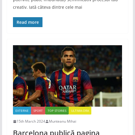
creativ. Iată câteva dintre cele mai
Read more
EXTERNE
SPORT
TOP STORIES
ULTIMA-ORA
15th March 2024
Munteanu Mihai
Barcelona publică pagina