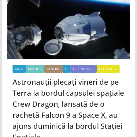
AUTO
BUSINESS
GENERAL
IT
TECHNOLOGIE
ULTIMA-ORA
Astronauții plecați vineri de pe
Terra la bordul capsulei spațiale
Crew Dragon, lansată de o
rachetă Falcon 9 a Space X, au
ajuns duminică la bordul Stației
Spațiale