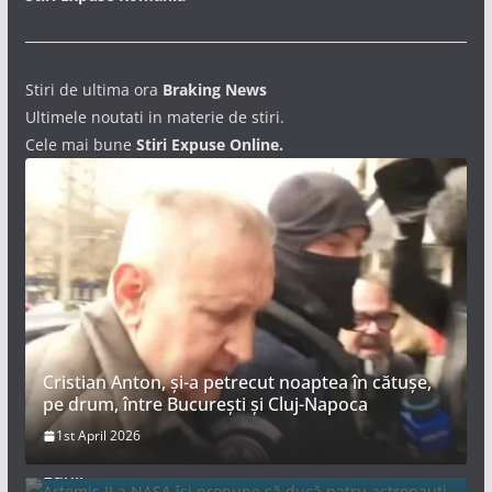
Stiri de ultima ora
Braking News
Ultimele noutati in materie de stiri.
Cele mai bune
Stiri Expuse Online.
Cristian Anton, și-a petrecut noaptea în cătușe,
pe drum, între București și Cluj-Napoca
Artemis II a NASA își propune să ducă patru
1st April 2026
astronauți într-un zbor spațial record în jurul
Lunii