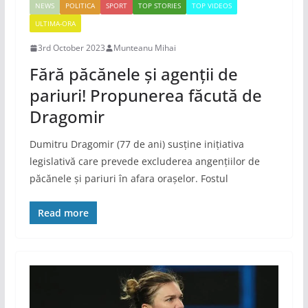
NEWS
POLITICA
SPORT
TOP STORIES
TOP VIDEOS
ULTIMA-ORA
3rd October 2023
Munteanu Mihai
Fără păcănele și agenții de
pariuri! Propunerea făcută de
Dragomir
Dumitru Dragomir (77 de ani) susține inițiativa
legislativă care prevede excluderea angențiilor de
păcănele și pariuri în afara orașelor. Fostul
Read more