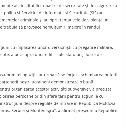
prompte ale instituţiilor noastre de securitate şi de asigurare a
poliţia şi Serviciul de Informaţii şi Securitate (SIS) au
ementelor criminale şi au oprit tentativele de violenţă. În
re trebuia să provoace nemulţumiri majore în rândul
uni cu implicarea unor diversionişti cu pregătire militară,
lente, atac asupra unor edificii ale statului şi luare de
aşa-numitei opoziţii, ar urma să se forţeze schimbarea puterii
partenerii noştri ucraineni demonstrează o bună
entru organizarea acestor activităţi subversive”, a precizat
sirea persoanelor din afara ţării pentru acţiunile cu
 instrucţiuni despre regulile de intrare în Republica Moldova
larus, Serbiei şi Muntenegru”, a afirmat preşedinta Republicii