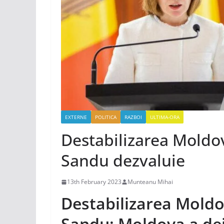
EXTERNE
POLITICA
RAZBOI
ULTIMA-ORA
Destabilizarea Moldo
Sandu dezvaluie
13th February 2023
Munteanu Mihai
Destabilizarea Moldo
Sandu: Moldova a deju