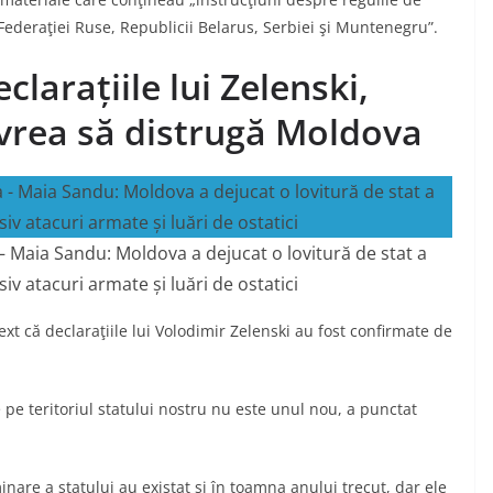
Federaţiei Ruse, Republicii Belarus, Serbiei şi Muntenegru”.
larațiile lui Zelenski,
 vrea să distrugă Moldova
 Maia Sandu: Moldova a dejucat o lovitură de stat a
iv atacuri armate și luări de ostatici
xt că declaraţiile lui Volodimir Zelenski au fost confirmate de
 pe teritoriul statului nostru nu este unul nou, a punctat
inare a statului au existat şi în toamna anului trecut, dar ele