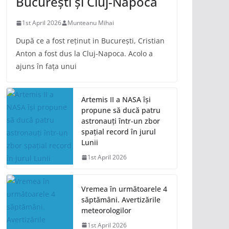
București și Cluj-Napoca
1st April 2026
Munteanu Mihai
După ce a fost reținut in București, Cristian
Anton a fost dus la Cluj-Napoca. Acolo a
ajuns în fața unui
Artemis II a NASA își
propune să ducă patru
astronauți într-un zbor
spațial record în jurul
Lunii
1st April 2026
Vremea în următoarele 4
săptămâni. Avertizările
meteorologilor
1st April 2026