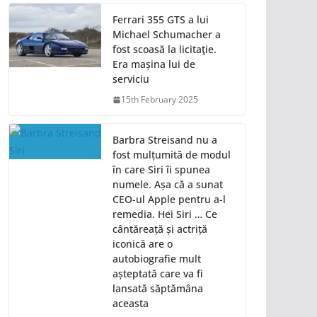
Ferrari 355 GTS a lui
Michael Schumacher a
fost scoasă la licitaţie.
Era mașina lui de
serviciu
15th February 2025
Barbra Streisand nu a
fost mulțumită de modul
în care Siri îi spunea
numele. Așa că a sunat
CEO-ul Apple pentru a-l
remedia. Hei Siri … Ce
cântăreață și actriță
iconică are o
autobiografie mult
așteptată care va fi
lansată săptămâna
aceasta