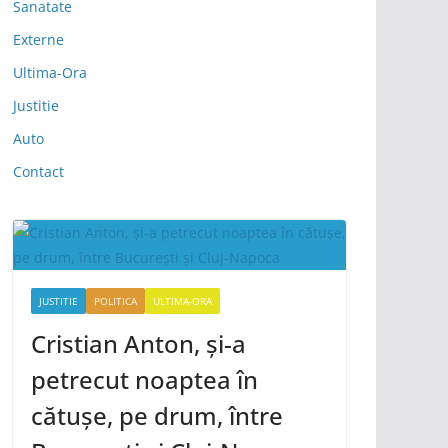
Sanatate
Externe
Ultima-Ora
Justitie
Auto
Contact
JUSTITIE
POLITICA
ULTIMA-ORA
Cristian Anton, și-a
petrecut noaptea în
cătușe, pe drum, între