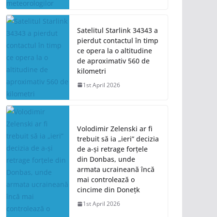
Satelitul Starlink 34343 a
pierdut contactul în timp
ce opera la o altitudine
de aproximativ 560 de
kilometri
1st April 2026
Volodimir Zelenski ar fi
trebuit să ia „ieri” decizia
de a-și retrage forțele
din Donbas, unde
armata ucraineană încă
mai controlează o
cincime din Donețk
1st April 2026