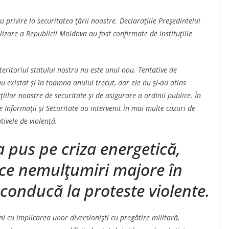
cu privire la securitatea ţării noastre. Declaraţiile Preşedintelui
lizare a Republicii Moldova au fost confirmate de instituţiile
teritoriul statului nostru nu este unul nou. Tentative de
au existat şi în toamna anului trecut, dar ele nu şi-au atins
ţiilor noastre de securitate şi de asigurare a ordinii publice. În
e Informaţii şi Securitate au intervenit în mai multe cazuri de
tivele de violenţă.
 pus pe criza energetică,
ace nemulţumiri majore în
 conducă la proteste violente.
cu implicarea unor diversionişti cu pregătire militară,