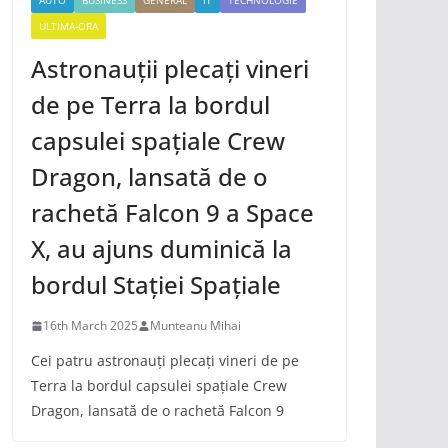
AUTO
BUSINESS
GENERAL
IT
TECHNOLOGIE
ULTIMA-ORA
Astronauții plecați vineri
de pe Terra la bordul
capsulei spațiale Crew
Dragon, lansată de o
rachetă Falcon 9 a Space
X, au ajuns duminică la
bordul Stației Spațiale
16th March 2025
Munteanu Mihai
Cei patru astronauți plecați vineri de pe
Terra la bordul capsulei spațiale Crew
Dragon, lansată de o rachetă Falcon 9