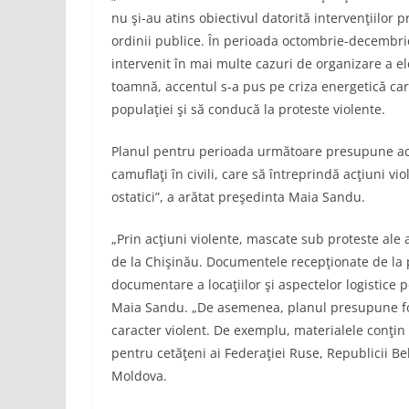
nu şi-au atins obiectivul datorită intervenţiilor 
ordinii publice. În perioada octombrie-decembrie, 
intervenit în mai multe cazuri de organizare a el
toamnă, accentul s-a pus pe criza energetică ca
populaţiei şi să conducă la proteste violente.
Planul pentru perioada următoare presupune acţi
camuflaţi în civili, care să întreprindă acţiuni vio
ostatici”, a arătat preşedinta Maia Sandu.
„Prin acţiuni violente, mascate sub proteste ale 
de la Chişinău. Documentele recepţionate de la 
documentare a locaţiilor şi aspectelor logistice p
Maia Sandu. „De asemenea, planul presupune folo
caracter violent. De exemplu, materialele conţin
pentru cetăţeni ai Federaţiei Ruse, Republicii Be
Moldova.