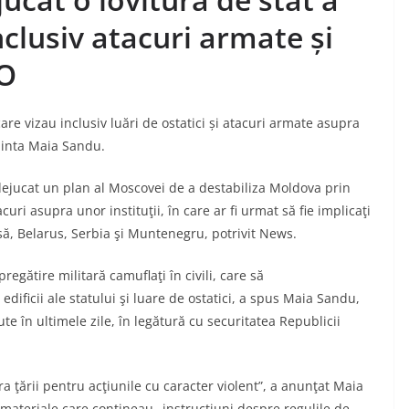
clusiv atacuri armate și
EO
re vizau inclusiv luări de ostatici și atacuri armate asupra
edinta Maia Sandu.
dejucat un plan al Moscovei de a destabiliza Moldova prin
acuri asupra unor instituţii, în care ar fi urmat să fie implicaţi
să, Belarus, Serbia şi Muntenegru, potrivit News.
regătire militară camuflaţi în civili, care să
edificii ale statului şi luare de ostatici, a spus Maia Sandu,
ute în ultimele zile, în legătură cu securitatea Republicii
 ţării pentru acţiunile cu caracter violent”, a anunţat Maia
materiale care conţineau „instrucţiuni despre regulile de