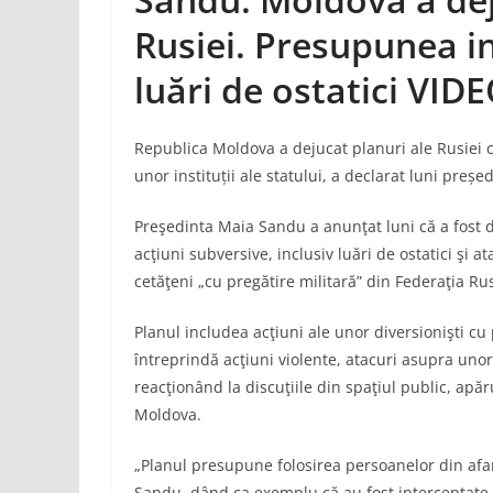
Rusiei. Presupunea in
luări de ostatici VID
Republica Moldova a dejucat planuri ale Rusiei ca
unor instituții ale statului, a declarat luni preș
Preşedinta Maia Sandu a anunţat luni că a fost 
acţiuni subversive, inclusiv luări de ostatici şi at
cetăţeni „cu pregătire militară” din Federaţia Ru
Planul includea acţiuni ale unor diversionişti cu p
întreprindă acţiuni violente, atacuri asupra unor 
reacţionând la discuţiile din spaţiul public, apăr
Moldova.
„Planul presupune folosirea persoanelor din afara
Sandu, dând ca exemplu că au fost interceptate 