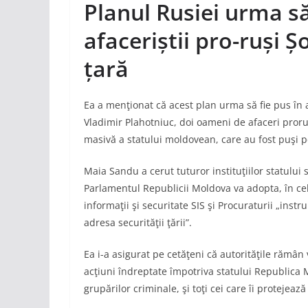
Planul Rusiei urma să
afaceriștii pro-ruși Șo
țară
Ea a menţionat că acest plan urma să fie pus în a
Vladimir Plahotniuc, doi oameni de afaceri proru
masivă a statului moldovean, care au fost puşi pe
Maia Sandu a cerut tuturor instituţiilor statulu
Parlamentul Republicii Moldova va adopta, în cel 
informaţii şi securitate SIS şi Procuraturii „ins
adresa securităţii ţării”.
Ea i-a asigurat pe cetăţeni că autorităţile rămân v
acţiuni îndreptate împotriva statului Republica 
grupărilor criminale, şi toţi cei care îi protejează