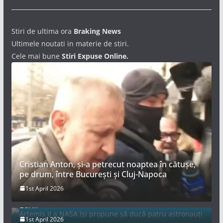
Stiri de ultima ora
Braking News
Ultimele noutati in materie de stiri.
Cele mai bune
Stiri Expuse Online.
Cristian Anton, și-a petrecut noaptea în cătușe,
pe drum, între București și Cluj-Napoca
Artemis II a NASA își propune să ducă patru
1st April 2026
astronauți într-un zbor spațial record în jurul
Lunii
1st April 2026