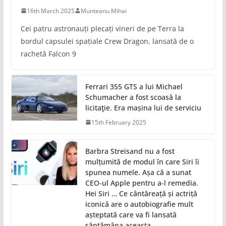
16th March 2025
Munteanu Mihai
Cei patru astronauți plecați vineri de pe Terra la
bordul capsulei spațiale Crew Dragon, lansată de o
rachetă Falcon 9
Ferrari 355 GTS a lui Michael
Schumacher a fost scoasă la
licitaţie. Era mașina lui de serviciu
15th February 2025
Barbra Streisand nu a fost
mulțumită de modul în care Siri îi
spunea numele. Așa că a sunat
CEO-ul Apple pentru a-l remedia.
Hei Siri … Ce cântăreață și actriță
iconică are o autobiografie mult
așteptată care va fi lansată
săptămâna aceasta