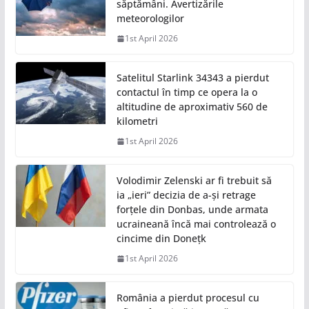
săptămâni. Avertizările
meteorologilor
1st April 2026
Satelitul Starlink 34343 a pierdut
contactul în timp ce opera la o
altitudine de aproximativ 560 de
kilometri
1st April 2026
Volodimir Zelenski ar fi trebuit să
ia „ieri” decizia de a-și retrage
forțele din Donbas, unde armata
ucraineană încă mai controlează o
cincime din Donețk
1st April 2026
România a pierdut procesul cu