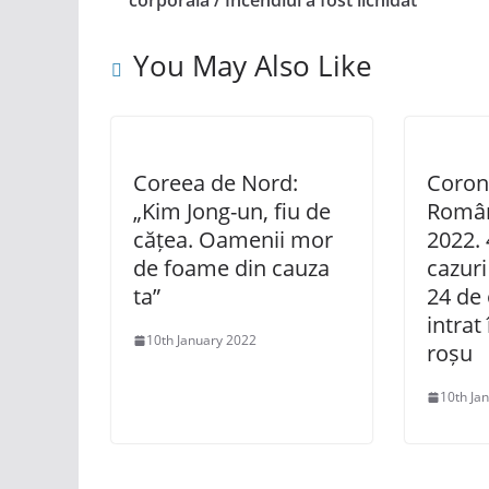
corporală / Incendiul a fost lichidat
You May Also Like
Coreea de Nord:
Coron
„Kim Jong-un, fiu de
Român
cățea. Oamenii mor
2022. 
de foame din cauza
cazuri
ta”
24 de 
intrat
10th January 2022
roșu
10th Ja