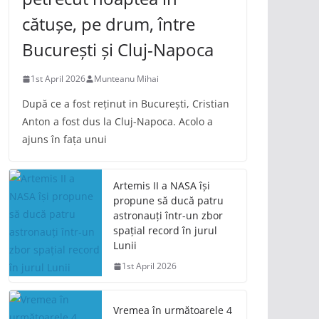
cătușe, pe drum, între
București și Cluj-Napoca
1st April 2026
Munteanu Mihai
După ce a fost reținut in București, Cristian
Anton a fost dus la Cluj-Napoca. Acolo a
ajuns în fața unui
Artemis II a NASA își
propune să ducă patru
astronauți într-un zbor
spațial record în jurul
Lunii
1st April 2026
Vremea în următoarele 4