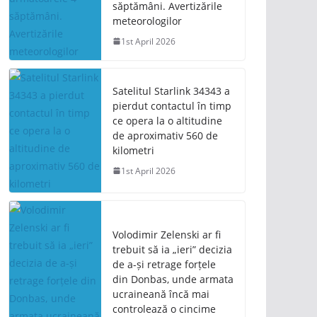
săptămâni. Avertizările
meteorologilor
1st April 2026
Satelitul Starlink 34343 a
pierdut contactul în timp
ce opera la o altitudine
de aproximativ 560 de
kilometri
1st April 2026
Volodimir Zelenski ar fi
trebuit să ia „ieri” decizia
de a-și retrage forțele
din Donbas, unde armata
ucraineană încă mai
controlează o cincime