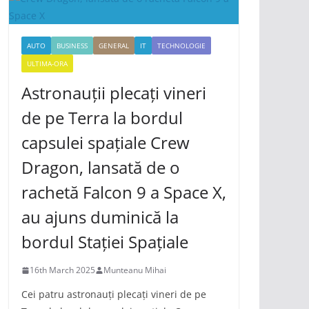
AUTO
BUSINESS
GENERAL
IT
TECHNOLOGIE
ULTIMA-ORA
Astronauții plecați vineri
de pe Terra la bordul
capsulei spațiale Crew
Dragon, lansată de o
rachetă Falcon 9 a Space X,
au ajuns duminică la
bordul Stației Spațiale
16th March 2025
Munteanu Mihai
Cei patru astronauți plecați vineri de pe