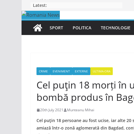
Skip
Latest:
to
content
SPORT
POLITICA
TECHNOLOGIE
CRIME
EVENIMENT
EXTERNE
ULTIMA-ORA
Cel puţin 18 morți în
bombă produs în Ba
20th July 2021
Munteanu Mihai
Cel puţin 18 persoane au fost ucise, iar alte 20
amiază într-o zonă aglomerată din Bagdad, confo