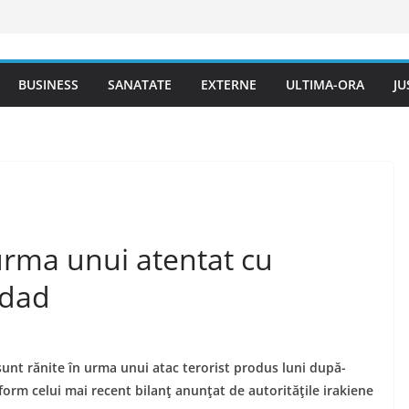
BUSINESS
SANATATE
EXTERNE
ULTIMA-ORA
JU
 urma unui atentat cu
gdad
 sunt rănite în urma unui atac terorist produs luni după-
rm celui mai recent bilanţ anunţat de autorităţile irakiene