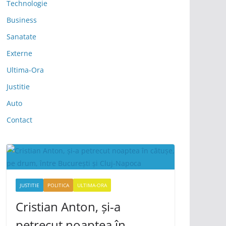
Technologie
Business
Sanatate
Externe
Ultima-Ora
Justitie
Auto
Contact
JUSTITIE
POLITICA
ULTIMA-ORA
Cristian Anton, și-a
petrecut noaptea în