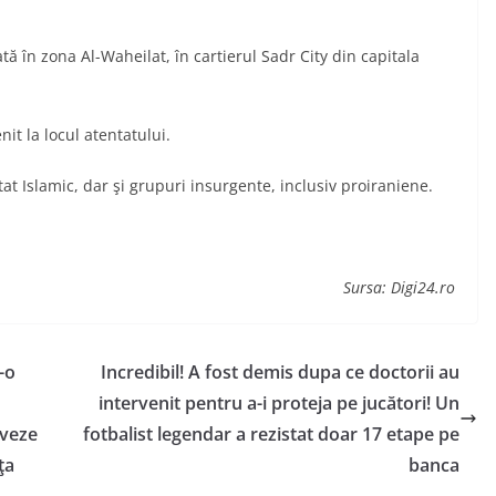
ă în zona Al-Waheilat, în cartierul Sadr City din capitala
nit la locul atentatului.
Stat Islamic, dar şi grupuri insurgente, inclusiv proiraniene.
Sursa: Digi24.ro
-o
Incredibil! A fost demis dupa ce doctorii au
intervenit pentru a-i proteja pe jucători! Un
lveze
fotbalist legendar a rezistat doar 17 etape pe
ţa
banca