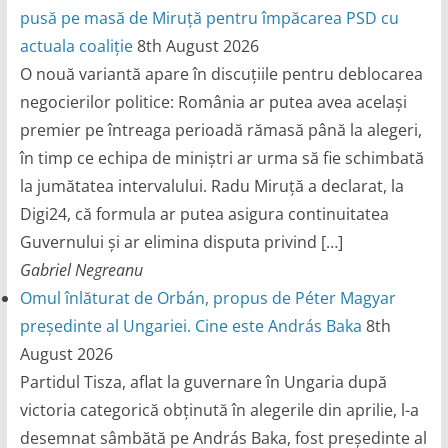
pusă pe masă de Miruță pentru împăcarea PSD cu
actuala coaliție
8th August 2026
O nouă variantă apare în discuțiile pentru deblocarea
negocierilor politice: România ar putea avea același
premier pe întreaga perioadă rămasă până la alegeri,
în timp ce echipa de miniștri ar urma să fie schimbată
la jumătatea intervalului. Radu Miruță a declarat, la
Digi24, că formula ar putea asigura continuitatea
Guvernului și ar elimina disputa privind […]
Gabriel Negreanu
Omul înlăturat de Orbán, propus de Péter Magyar
președinte al Ungariei. Cine este András Baka
8th
August 2026
Partidul Tisza, aflat la guvernare în Ungaria după
victoria categorică obținută în alegerile din aprilie, l-a
desemnat sâmbătă pe András Baka, fost președinte al