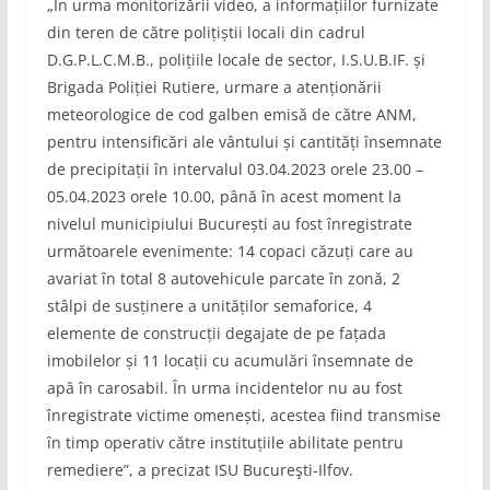
„În urma monitorizării video, a informațiilor furnizate
din teren de către polițiștii locali din cadrul
D.G.P.L.C.M.B., polițiile locale de sector, I.S.U.B.IF. și
Brigada Poliției Rutiere, urmare a atenționării
meteorologice de cod galben emisă de către ANM,
pentru intensificări ale vântului și cantități însemnate
de precipitații în intervalul 03.04.2023 orele 23.00 –
05.04.2023 orele 10.00, până în acest moment la
nivelul municipiului București au fost înregistrate
următoarele evenimente: 14 copaci căzuți care au
avariat în total 8 autovehicule parcate în zonă, 2
stâlpi de susținere a unităților semaforice, 4
elemente de construcții degajate de pe fațada
imobilelor și 11 locații cu acumulări însemnate de
apă în carosabil. În urma incidentelor nu au fost
înregistrate victime omenești, acestea fiind transmise
în timp operativ către instituțiile abilitate pentru
remediere”, a precizat ISU Bucureşti-Ilfov.