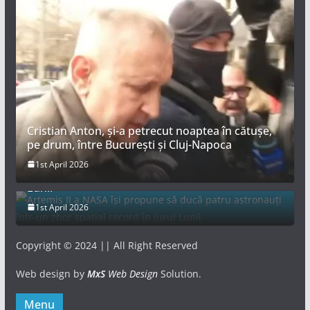
Cristian Anton, și-a petrecut noaptea în cătușe,
pe drum, între București și Cluj-Napoca
Artemis II a NASA își propune să ducă patru
1st April 2026
astronauți într-un zbor spațial record în jurul
Lunii
1st April 2026
Copyright © 2024 || All Right Reserved
Web design by
MxS
Web Design
Solution.
Menu