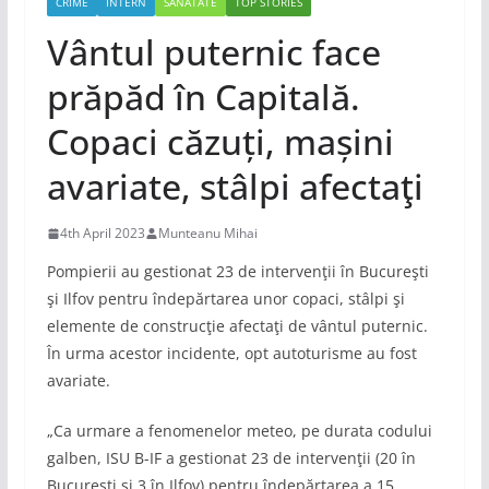
CRIME
INTERN
SANATATE
TOP STORIES
Vântul puternic face
prăpăd în Capitală.
Copaci căzuți, mașini
avariate, stâlpi afectaţi
4th April 2023
Munteanu Mihai
Pompierii au gestionat 23 de intervenţii în Bucureşti
şi Ilfov pentru îndepărtarea unor copaci, stâlpi şi
elemente de construcţie afectaţi de vântul puternic.
În urma acestor incidente, opt autoturisme au fost
avariate.
„Ca urmare a fenomenelor meteo, pe durata codului
galben, ISU B-IF a gestionat 23 de intervenţii (20 în
Bucureşti şi 3 în Ilfov) pentru îndepărtarea a 15