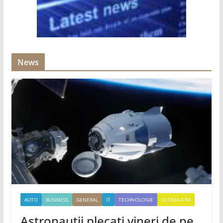
News
AUTO
BUSINESS
GENERAL
IT
TECHNOLOGIE
ULTIMA-ORA
Astronauții plecați vineri de pe