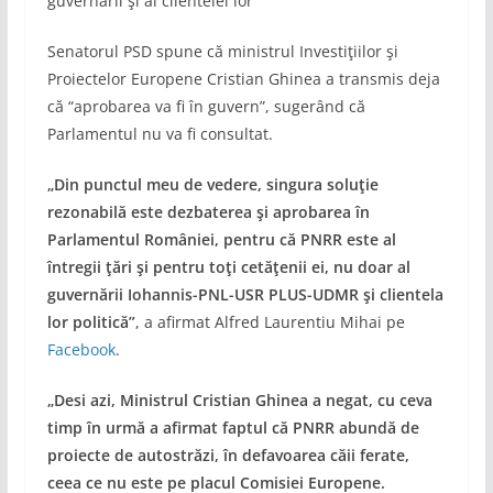
guvernării şi al clientelei lor”
Senatorul PSD spune că ministrul Investiţiilor şi
Proiectelor Europene Cristian Ghinea a transmis deja
că “aprobarea va fi în guvern”, sugerând că
Parlamentul nu va fi consultat.
„Din punctul meu de vedere, singura soluţie
rezonabilă este dezbaterea şi aprobarea în
Parlamentul României, pentru că PNRR este al
întregii ţări şi pentru toţi cetăţenii ei, nu doar al
guvernării Iohannis-PNL-USR PLUS-UDMR şi clientela
lor politică”
, a afirmat Alfred Laurentiu Mihai pe
Facebook
.
„Desi azi, Ministrul Cristian Ghinea a negat, cu ceva
timp în urmă a afirmat faptul că PNRR abundă de
proiecte de autostrăzi, în defavoarea căii ferate,
ceea ce nu este pe placul Comisiei Europene.