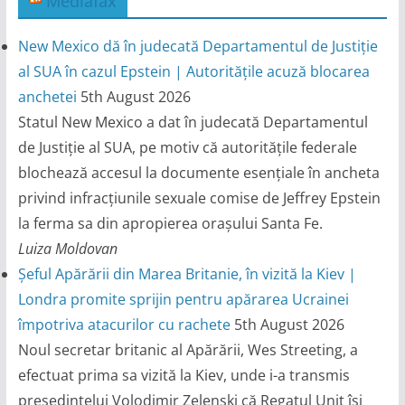
Mediafax
New Mexico dă în judecată Departamentul de Justiție
al SUA în cazul Epstein | Autoritățile acuză blocarea
anchetei
5th August 2026
Statul New Mexico a dat în judecată Departamentul
de Justiție al SUA, pe motiv că autoritățile federale
blochează accesul la documente esențiale în ancheta
privind infracțiunile sexuale comise de Jeffrey Epstein
la ferma sa din apropierea orașului Santa Fe.
Luiza Moldovan
Șeful Apărării din Marea Britanie, în vizită la Kiev |
Londra promite sprijin pentru apărarea Ucrainei
împotriva atacurilor cu rachete
5th August 2026
Noul secretar britanic al Apărării, Wes Streeting, a
efectuat prima sa vizită la Kiev, unde i-a transmis
președintelui Volodimir Zelenski că Regatul Unit își