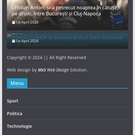
Cristian Anton, și-a petrecut noaptea în cătușe,
pe drum, între București și Cluj-Napoca
Artemis II a NASA își propune să ducă patru
1st April 2026
astronauți într-un zbor spațial record în jurul
Lunii
1st April 2026
Copyright © 2024 || All Right Reserved
Web design by
MxS
Web Design
Solution.
Menu
Sport
Politica
Technologie