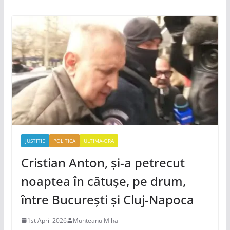
JUSTITIE
POLITICA
ULTIMA-ORA
Cristian Anton, și-a petrecut
noaptea în cătușe, pe drum,
între București și Cluj-Napoca
1st April 2026
Munteanu Mihai