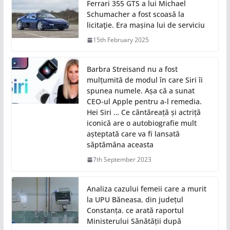
Ferrari 355 GTS a lui Michael
Schumacher a fost scoasă la
licitaţie. Era mașina lui de serviciu
15th February 2025
Barbra Streisand nu a fost
mulțumită de modul în care Siri îi
spunea numele. Așa că a sunat
CEO-ul Apple pentru a-l remedia.
Hei Siri … Ce cântăreață și actriță
iconică are o autobiografie mult
așteptată care va fi lansată
săptămâna aceasta
7th September 2023
Analiza cazului femeii care a murit
la UPU Băneasa, din județul
Constanța. ce arată raportul
Ministerului Sănătății după