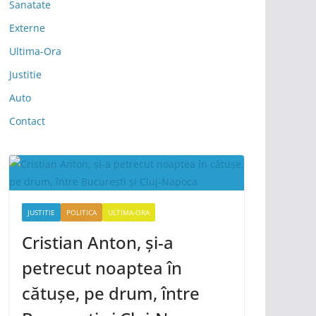
Sanatate
Externe
Ultima-Ora
Justitie
Auto
Contact
JUSTITIE
POLITICA
ULTIMA-ORA
Cristian Anton, și-a
petrecut noaptea în
cătușe, pe drum, între