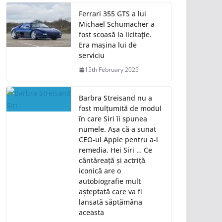
Ferrari 355 GTS a lui
Michael Schumacher a
fost scoasă la licitaţie.
Era mașina lui de
serviciu
15th February 2025
Barbra Streisand nu a
fost mulțumită de modul
în care Siri îi spunea
numele. Așa că a sunat
CEO-ul Apple pentru a-l
remedia. Hei Siri … Ce
cântăreață și actriță
iconică are o
autobiografie mult
așteptată care va fi
lansată săptămâna
aceasta