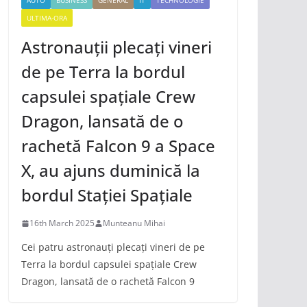
AUTO
BUSINESS
GENERAL
IT
TECHNOLOGIE
ULTIMA-ORA
Astronauții plecați vineri
de pe Terra la bordul
capsulei spațiale Crew
Dragon, lansată de o
rachetă Falcon 9 a Space
X, au ajuns duminică la
bordul Stației Spațiale
16th March 2025
Munteanu Mihai
Cei patru astronauți plecați vineri de pe
Terra la bordul capsulei spațiale Crew
Dragon, lansată de o rachetă Falcon 9