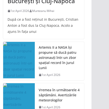
București și Cluj-Napoca
1st April 2026
Munteanu Mihai
După ce a fost reținut in București, Cristian
Anton a fost dus la Cluj-Napoca. Acolo a
ajuns în fața unui
Artemis II a NASA își
propune să ducă patru
astronauți într-un zbor
spațial record în jurul
Lunii
1st April 2026
Vremea în următoarele 4
săptămâni. Avertizările
meteorologilor
1st April 2026