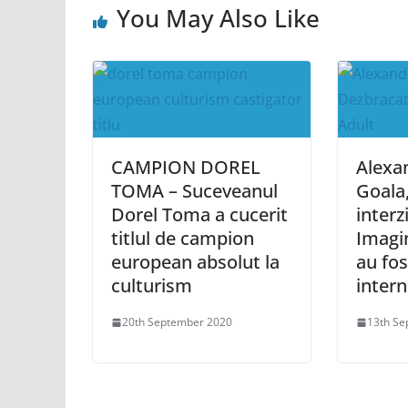
You May Also Like
CAMPION DOREL
Alexa
TOMA – Suceveanul
Goala,
Dorel Toma a cucerit
interz
titlul de campion
Imagin
european absolut la
au fos
culturism
intern
20th September 2020
13th Se