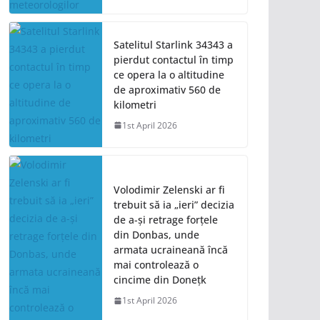
Satelitul Starlink 34343 a
pierdut contactul în timp
ce opera la o altitudine
de aproximativ 560 de
kilometri
1st April 2026
Volodimir Zelenski ar fi
trebuit să ia „ieri” decizia
de a-și retrage forțele
din Donbas, unde
armata ucraineană încă
mai controlează o
cincime din Donețk
1st April 2026