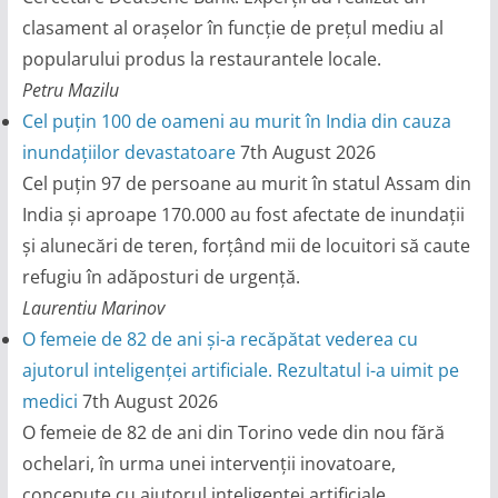
clasament al orașelor în funcție de prețul mediu al
popularului produs la restaurantele locale.
Petru Mazilu
Cel puțin 100 de oameni au murit în India din cauza
inundațiilor devastatoare
7th August 2026
Cel puțin 97 de persoane au murit în statul Assam din
India și aproape 170.000 au fost afectate de inundații
și alunecări de teren, forțând mii de locuitori să caute
refugiu în adăposturi de urgență.
Laurentiu Marinov
O femeie de 82 de ani și-a recăpătat vederea cu
ajutorul inteligenței artificiale. Rezultatul i-a uimit pe
medici
7th August 2026
O femeie de 82 de ani din Torino vede din nou fără
ochelari, în urma unei intervenții inovatoare,
concepute cu ajutorul inteligenței artificiale.