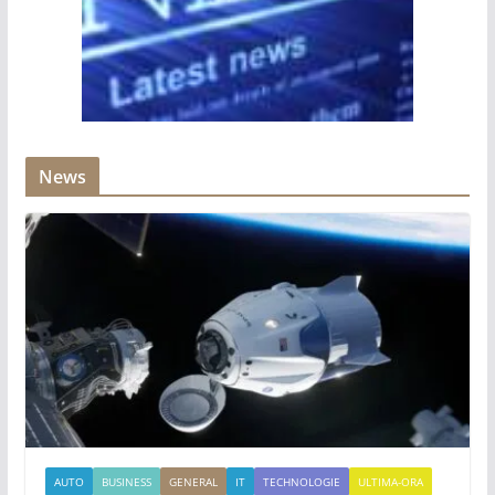
News
AUTO
BUSINESS
GENERAL
IT
TECHNOLOGIE
ULTIMA-ORA