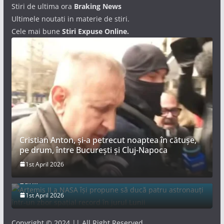
Stiri de ultima ora
Braking News
Ultimele noutati in materie de stiri.
Cele mai bune
Stiri Expuse Online.
Cristian Anton, și-a petrecut noaptea în cătușe,
pe drum, între București și Cluj-Napoca
Artemis II a NASA își propune să ducă patru
1st April 2026
astronauți într-un zbor spațial record în jurul
Lunii
1st April 2026
Copyright © 2024 || All Right Reserved