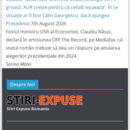
groasă. AUR crește pentru că ceilalți eșuează”. În ce
situație ar fi fost Călin Georgescu, dacă ajungea
Președinte
7th August 2026
Fostul ministru USR al Economiei, Claudiu Năsui,
declară în emisiunea OFF The Record, pe Mediafax, că
statul român trebuie să dea un răspuns pe anularea
alegerilor prezidențiale din 2024.
Sorina Matei
Despre Noi
Stiri Expuse Romania