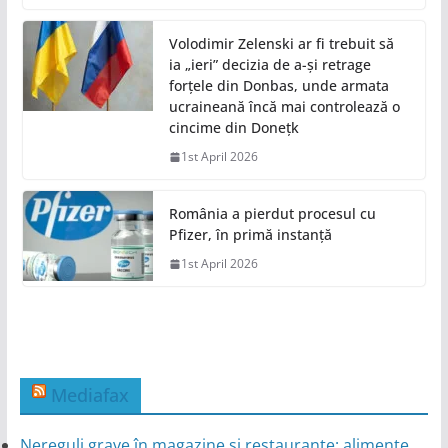
Volodimir Zelenski ar fi trebuit să
ia „ieri” decizia de a-și retrage
forțele din Donbas, unde armata
ucraineană încă mai controlează o
cincime din Donețk
1st April 2026
România a pierdut procesul cu
Pfizer, în primă instanță
1st April 2026
Mediafax
Nereguli grave în magazine și restaurante: alimente