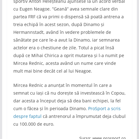
sportiv Anton Heleșteanu ajunsese la un acord verbal
cu Eugen Neagoe. ”Geană” avea semnale clare din
partea FRF că va primi o dispensă să poată antrena a
treia echipă în acest sezon, după Dinamo și
Hermannstadt, având în vedere problemele de
sănătate pe care le-a avut la Dinamo, iar semnarea
actelor era o chestiune de zile. Totul a picat însă
după ce Mihai Chirica a oprit mutarea și l-a numit pe
Mircea Rednic, acesta având un nume care vinde
mult mai bine decât cel al lui Neagoe.
Mircea Rednic a anunțat în momentul în care a
semnat cu Iași că nu dorește să investească în Copou,
dar acesta a început deja să dea bani echipei, la fel
cum o făcea și în perioada Dinamo.
ProSport a scris
despre faptul
că antrenorul a împrumutat deja clubul
cu 100.000 de euro.
Sursa: www.prosport.ro