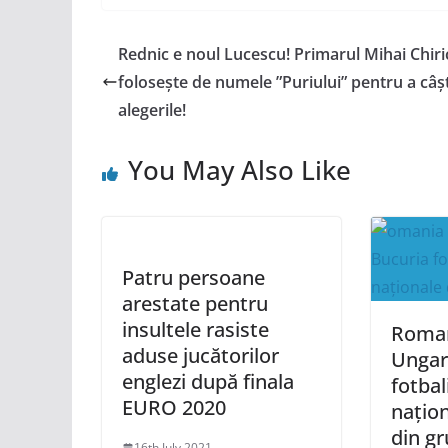
Rednic e noul Lucescu! Primarul Mihai Chiri
folosește de numele ”Puriului” pentru a câș
alegerile!
You May Also Like
Patru persoane
arestate pentru
insultele rasiste
Roman
aduse jucătorilor
Ungar
englezi după finala
fotbal
EURO 2020
națion
din gr
16th July 2021