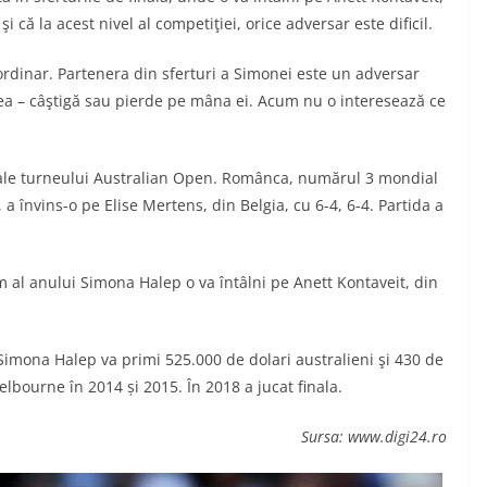
 că la acest nivel al competiţiei, orice adversar este dificil.
aordinar. Partenera din sferturi a Simonei este un adversar
ea – câştigă sau pierde pe mâna ei. Acum nu o interesează ce
lă ale turneului Australian Open. Românca, numărul 3 mondial
 a învins-o pe Elise Mertens, din Belgia, cu 6-4, 6-4. Partida a
 al anului Simona Halep o va întâlni pe Anett Kontaveit, din
 Simona Halep va primi 525.000 de dolari australieni şi 430 de
elbourne în 2014 și 2015. În 2018 a jucat finala.
Sursa: www.digi24.ro