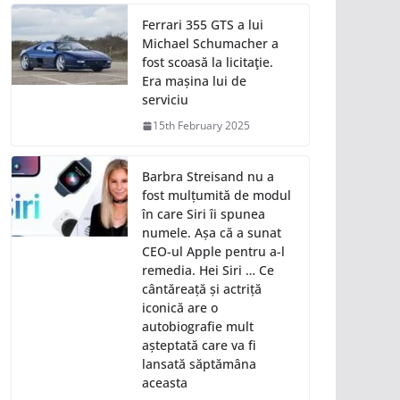
Ferrari 355 GTS a lui
Michael Schumacher a
fost scoasă la licitaţie.
Era mașina lui de
serviciu
15th February 2025
Barbra Streisand nu a
fost mulțumită de modul
în care Siri îi spunea
numele. Așa că a sunat
CEO-ul Apple pentru a-l
remedia. Hei Siri … Ce
cântăreață și actriță
iconică are o
autobiografie mult
așteptată care va fi
lansată săptămâna
aceasta