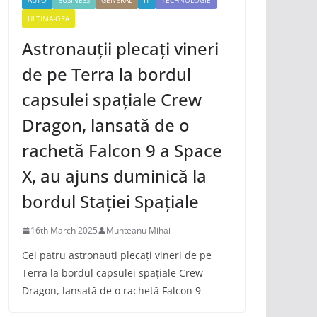
AUTO
BUSINESS
GENERAL
IT
TECHNOLOGIE
ULTIMA-ORA
Astronauții plecați vineri
de pe Terra la bordul
capsulei spațiale Crew
Dragon, lansată de o
rachetă Falcon 9 a Space
X, au ajuns duminică la
bordul Stației Spațiale
16th March 2025
Munteanu Mihai
Cei patru astronauți plecați vineri de pe
Terra la bordul capsulei spațiale Crew
Dragon, lansată de o rachetă Falcon 9