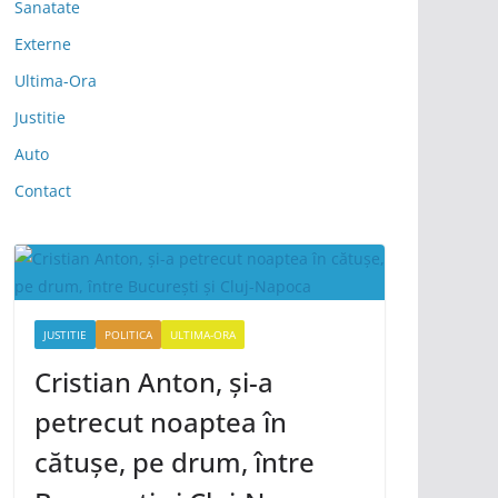
Sanatate
Externe
Ultima-Ora
Justitie
Auto
Contact
JUSTITIE
POLITICA
ULTIMA-ORA
Cristian Anton, și-a
petrecut noaptea în
cătușe, pe drum, între