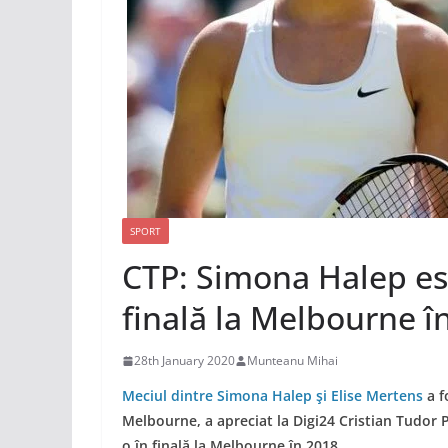
SPORT
CTP: Simona Halep est
finală la Melbourne î
28th January 2020
Munteanu Mihai
Meciul dintre Simona Halep şi Elise Mertens
a f
Melbourne, a apreciat la Digi24 Cristian Tudor P
o în finală la Melbourne în 2018.