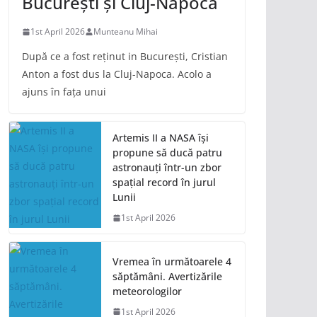
București și Cluj-Napoca
1st April 2026
Munteanu Mihai
După ce a fost reținut in București, Cristian
Anton a fost dus la Cluj-Napoca. Acolo a
ajuns în fața unui
Artemis II a NASA își
propune să ducă patru
astronauți într-un zbor
spațial record în jurul
Lunii
1st April 2026
Vremea în următoarele 4
săptămâni. Avertizările
meteorologilor
1st April 2026