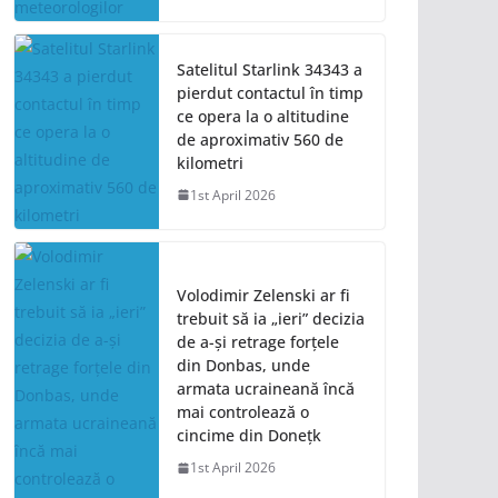
Satelitul Starlink 34343 a
pierdut contactul în timp
ce opera la o altitudine
de aproximativ 560 de
kilometri
1st April 2026
Volodimir Zelenski ar fi
trebuit să ia „ieri” decizia
de a-și retrage forțele
din Donbas, unde
armata ucraineană încă
mai controlează o
cincime din Donețk
1st April 2026