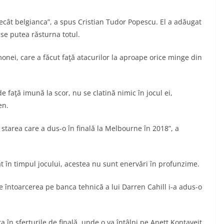
decât belgianca”, a spus Cristian Tudor Popescu. El a adăugat
 se putea răsturna totul.
onei, care a făcut faţă atacurilor la aproape orice minge din
 faţă imună la scor, nu se clatină nimic în jocul ei,
en.
 starea care a dus-o în finală la Melbourne în 2018”, a
pat în timpul jocului, acestea nu sunt enervări în profunzime.
e întoarcerea pe banca tehnică a lui Darren Cahill i-a adus-o
 în sferturile de finală, unde o va întâlni pe Anett Kontaveit,