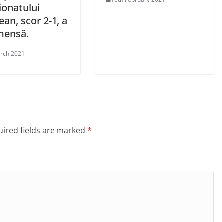
onatului
an, scor 2-1, a
imensă.
rch 2021
ired fields are marked
*