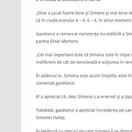
„Elise a jucat foarte bine şi Simona şi mai bine 
că în ciuda scorului 6 – 4, 6 – 4, în orice moment
Gazetarul a remarcat rezistenţa incredibilă a Sim
partea Elisei Mertens.
„Cel mai important este că Simona este în clipa de
indiferent de cât de tensionată e acţiunea în ter
În adâncul ei, Simona este acum liniştită, este în
comentat gazetarul.
El a apreciat că, deşi Simona s-a enervat şi a ţi
Totodată, gazetarul a apreciat încrederea pe car
Simonei Halep.
În legătură cu meciul pe care Simona îl va disputa