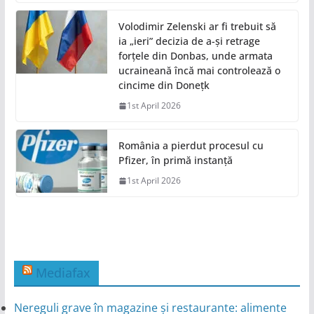
Volodimir Zelenski ar fi trebuit să
ia „ieri” decizia de a-și retrage
forțele din Donbas, unde armata
ucraineană încă mai controlează o
cincime din Donețk
1st April 2026
România a pierdut procesul cu
Pfizer, în primă instanță
1st April 2026
Mediafax
Nereguli grave în magazine și restaurante: alimente