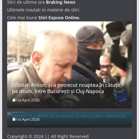
Stiri de ultima ora
Braking News
Ultimele noutati in materie de stiri.
Cele mai bune
Stiri Expuse Online.
Cristian Anton, și-a petrecut noaptea în cătușe,
pe drum, între București și Cluj-Napoca
Artemis II a NASA își propune să ducă patru
1st April 2026
astronauți într-un zbor spațial record în jurul
Lunii
1st April 2026
Copyright © 2024 || All Right Reserved