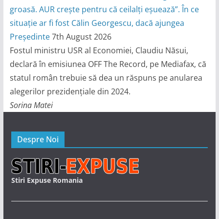
groasă. AUR crește pentru că ceilalți eșuează”. În ce
situație ar fi fost Călin Georgescu, dacă ajungea
Președinte
7th August 2026
Fostul ministru USR al Economiei, Claudiu Năsui,
declară în emisiunea OFF The Record, pe Mediafax, că
statul român trebuie să dea un răspuns pe anularea
alegerilor prezidențiale din 2024.
Sorina Matei
Despre Noi
Stiri Expuse Romania