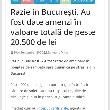
AUTO
DRINKS
INTERN
JUSTITIE
NEWS
UNCATEGORISED
Razie in București. Au
fost date amenzi în
valoare totală de peste
20.500 de lei
20th September 2020
Munteanu Mihai
Razie in Bucuresti – A fost razie de amploare în
noaptea de sâmbătă spre duminică pe străzile din
București.
Peste 200 de polițiști au oprit mașini în trafic, în
căutare de șoferi care nu respectă regulile de
circulaţie şi pun în pericol suguranţa publică.
Imediat cum au
început verificările
, agenții au