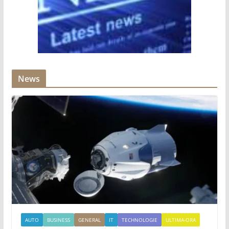
News
AUTO
BUSINESS
GENERAL
IT
TECHNOLOGIE
ULTIMA-ORA