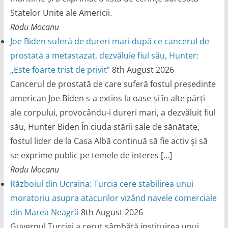
Statelor Unite ale Americii.
Radu Mocanu
Joe Biden suferă de dureri mari după ce cancerul de
prostată a metastazat, dezvăluie fiul său, Hunter:
„Este foarte trist de privit”
8th August 2026
Cancerul de prostată de care suferă fostul președinte
american Joe Biden s-a extins la oase și în alte părți
ale corpului, provocându-i dureri mari, a dezvăluit fiul
său, Hunter Biden În ciuda stării sale de sănătate,
fostul lider de la Casa Albă continuă să fie activ și să
se exprime public pe temele de interes […]
Radu Mocanu
Războiul din Ucraina: Turcia cere stabilirea unui
moratoriu asupra atacurilor vizând navele comerciale
din Marea Neagră
8th August 2026
Guvernul Turciei a cerut sâmbătă instituirea unui