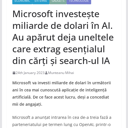
ECONOMIC
EXTERNE
GADGETS
TECHNOLOGIE
Microsoft investește
miliarde de dolari în AI.
Au apărut deja uneltele
care extrag esențialul
din cărți și search-ul IA
24th January 2023
Munteanu Mihai
Microsoft va investi miliarde de dolari în următorii
ani în cea mai cunoscută aplicație de inteligență
artificială. De ce face acest lucru, deși a concediat
mii de angajați.
Microsoft a anunțat intrarea în cea de-a treia fază a
parteneriatului pe termen lung cu OpenAI, printr-o