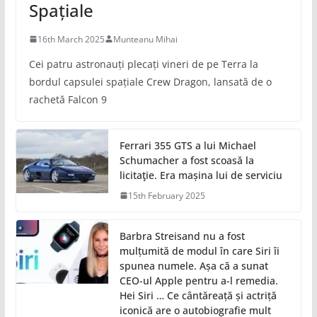
Spațiale
16th March 2025
Munteanu Mihai
Cei patru astronauți plecați vineri de pe Terra la
bordul capsulei spațiale Crew Dragon, lansată de o
rachetă Falcon 9
Ferrari 355 GTS a lui Michael
Schumacher a fost scoasă la
licitaţie. Era mașina lui de serviciu
15th February 2025
Barbra Streisand nu a fost
mulțumită de modul în care Siri îi
spunea numele. Așa că a sunat
CEO-ul Apple pentru a-l remedia.
Hei Siri … Ce cântăreață și actriță
iconică are o autobiografie mult