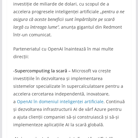
investiție de miliarde de dolari, cu scopul de a
accelera progresele inteligenței artificiale
„pentru a ne
asigura că aceste beneficii sunt împărtășite pe scară
largă cu întreaga lume”,
anunța gigantul din Redmont
într-un comunicat.
Parteneriatul cu OpenAI înaintează în mai multe
direcții:
-Supercomputing la scară –
Microsoft va crește
investițiile în dezvoltarea și implementarea
sistemelor specializate în supercalculatoare pentru a
accelera cercetarea independentă, inovatoare,
a
OpenAI în domeniul inteligenței artificiale
. Continuă
și dezvoltarea infrastructurii AI de vârf Azure pentru
a ajuta clienții companiei să-și construiască și să-și
implementeze aplicațiile AI la scară globală.