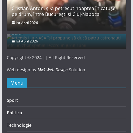
Cristian Anton, și-a petrecut noaptea în cătușe,
pe drum, între București și Cluj-Napoca
Artemis II a NASA își propune să ducă patru
1st April 2026
astronauți într-un zbor spațial record în jurul
Lunii
1st April 2026
Copyright © 2024 || All Right Reserved
Web design by
MxS
Web Design
Solution.
Menu
Sport
Politica
Technologie