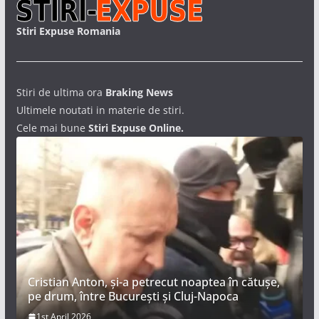
Stiri Expuse Romania
Stiri de ultima ora
Braking News
Ultimele noutati in materie de stiri.
Cele mai bune
Stiri Expuse Online.
Cristian Anton, și-a petrecut noaptea în cătușe,
pe drum, între București și Cluj-Napoca
Artemis II a NASA își propune să ducă patru
1st April 2026