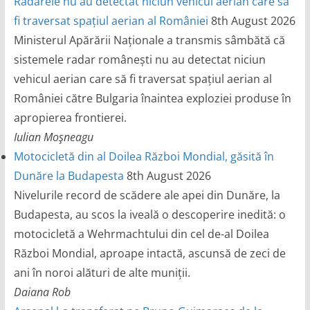
Radarele nu au detectat niciun vehicul aerian care să
fi traversat spațiul aerian al României
8th August 2026
Ministerul Apărării Naționale a transmis sâmbătă că
sistemele radar românești nu au detectat niciun
vehicul aerian care să fi traversat spațiul aerian al
României către Bulgaria înaintea exploziei produse în
apropierea frontierei.
Iulian Moşneagu
Motocicletă din al Doilea Război Mondial, găsită în
Dunăre la Budapesta
8th August 2026
Nivelurile record de scădere ale apei din Dunăre, la
Budapesta, au scos la iveală o descoperire inedită: o
motocicletă a Wehrmachtului din cel de-al Doilea
Război Mondial, aproape intactă, ascunsă de zeci de
ani în noroi alături de alte muniții.
Daiana Rob