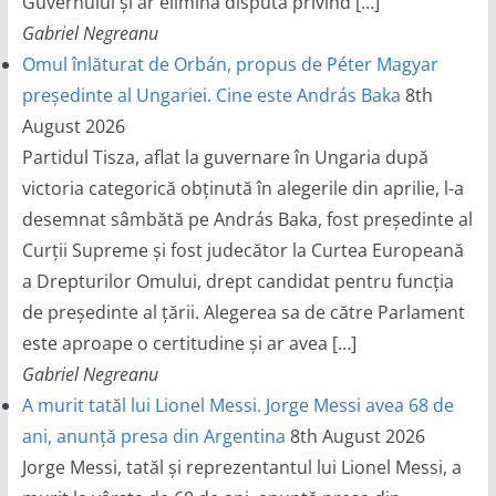
Guvernului și ar elimina disputa privind […]
Gabriel Negreanu
Omul înlăturat de Orbán, propus de Péter Magyar
președinte al Ungariei. Cine este András Baka
8th
August 2026
Partidul Tisza, aflat la guvernare în Ungaria după
victoria categorică obținută în alegerile din aprilie, l-a
desemnat sâmbătă pe András Baka, fost președinte al
Curții Supreme și fost judecător la Curtea Europeană
a Drepturilor Omului, drept candidat pentru funcția
de președinte al țării. Alegerea sa de către Parlament
este aproape o certitudine și ar avea […]
Gabriel Negreanu
A murit tatăl lui Lionel Messi. Jorge Messi avea 68 de
ani, anunță presa din Argentina
8th August 2026
Jorge Messi, tatăl și reprezentantul lui Lionel Messi, a