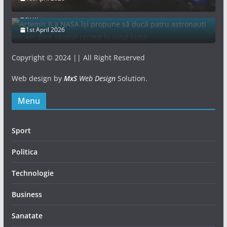
astronauți într-un zbor spațial record în jurul
Lunii
1st April 2026
Copyright © 2024 || All Right Reserved
Web design by
MxS
Web Design
Solution.
Menu
Sport
Politica
Technologie
Business
Sanatate