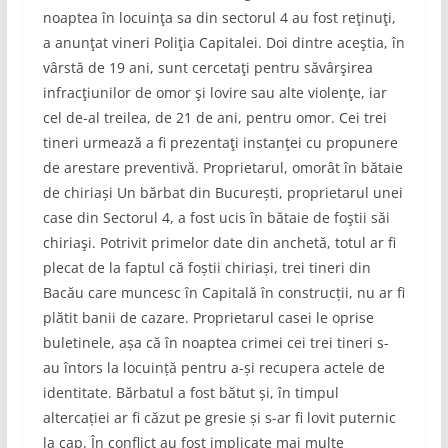
noaptea în locuinţa sa din sectorul 4 au fost reţinuţi,
a anunţat vineri Poliţia Capitalei. Doi dintre aceştia, în
vârstă de 19 ani, sunt cercetaţi pentru săvârşirea
infracţiunilor de omor şi lovire sau alte violenţe, iar
cel de-al treilea, de 21 de ani, pentru omor. Cei trei
tineri urmează a fi prezentaţi instanţei cu propunere
de arestare preventivă. Proprietarul, omorât în bătaie
de chiriași Un bărbat din București, proprietarul unei
case din Sectorul 4, a fost ucis în bătaie de foştii săi
chiriaşi. Potrivit primelor date din anchetă, totul ar fi
plecat de la faptul că foștii chiriași, trei tineri din
Bacău care muncesc în Capitală în construcții, nu ar fi
plătit banii de cazare. Proprietarul casei le oprise
buletinele, așa că în noaptea crimei cei trei tineri s-
au întors la locuință pentru a-și recupera actele de
identitate. Bărbatul a fost bătut și, în timpul
altercației ar fi căzut pe gresie și s-ar fi lovit puternic
la cap. În conflict au fost implicate mai multe