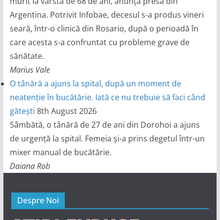
murit la vârsta de 68 de ani, anunță presa din
Argentina. Potrivit Infobae, decesul s-a produs vineri
seară, într-o clinică din Rosario, după o perioadă în
care acesta s-a confruntat cu probleme grave de
sănătate.
Marius Vale
O tânără a ajuns la spital, după un moment de
neatenție în bucătărie. Iată ce nu trebuie să faci când
gătești
8th August 2026
Sâmbătă, o tânără de 27 de ani din Dorohoi a ajuns
de urgență la spital. Femeia și-a prins degetul într-un
mixer manual de bucătărie.
Daiana Rob
Despre Noi