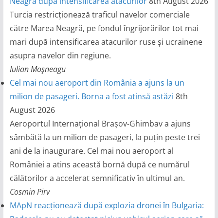
Neagră după intensificarea atacurilor
8th August 2026
Turcia restricționează traficul navelor comerciale
către Marea Neagră, pe fondul îngrijorărilor tot mai
mari după intensificarea atacurilor ruse și ucrainene
asupra navelor din regiune.
Iulian Moşneagu
Cel mai nou aeroport din România a ajuns la un
milion de pasageri. Borna a fost atinsă astăzi
8th
August 2026
Aeroportul Internațional Brașov-Ghimbav a ajuns
sâmbătă la un milion de pasageri, la puțin peste trei
ani de la inaugurare. Cel mai nou aeroport al
României a atins această bornă după ce numărul
călătorilor a accelerat semnificativ în ultimul an.
Cosmin Pirv
MApN reacționează după explozia dronei în Bulgaria: