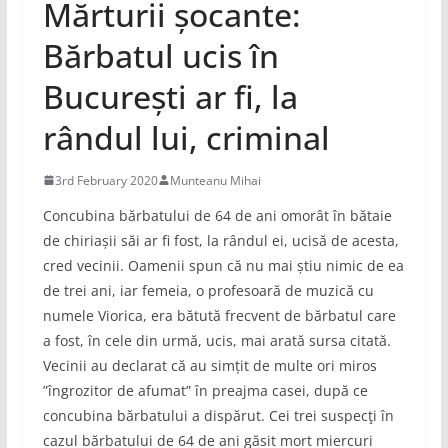
Mărturii șocante:
Bărbatul ucis în
București ar fi, la
rândul lui, criminal
3rd February 2020
Munteanu Mihai
Concubina bărbatului de 64 de ani omorât în bătaie
de chiriașii săi ar fi fost, la rândul ei, ucisă de acesta,
cred vecinii. Oamenii spun că nu mai știu nimic de ea
de trei ani, iar femeia, o profesoară de muzică cu
numele Viorica, era bătută frecvent de bărbatul care
a fost, în cele din urmă, ucis, mai arată sursa citată.
Vecinii au declarat că au simțit de multe ori miros
”îngrozitor de afumat” în preajma casei, după ce
concubina bărbatului a dispărut. Cei trei suspecţi în
cazul bărbatului de 64 de ani găsit mort miercuri