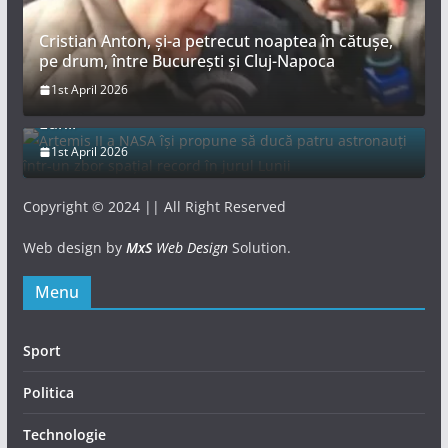
Cristian Anton, și-a petrecut noaptea în cătușe,
pe drum, între București și Cluj-Napoca
Artemis II a NASA își propune să ducă patru
1st April 2026
astronauți într-un zbor spațial record în jurul
Lunii
1st April 2026
Copyright © 2024 || All Right Reserved
Web design by
MxS
Web Design
Solution.
Menu
Sport
Politica
Technologie