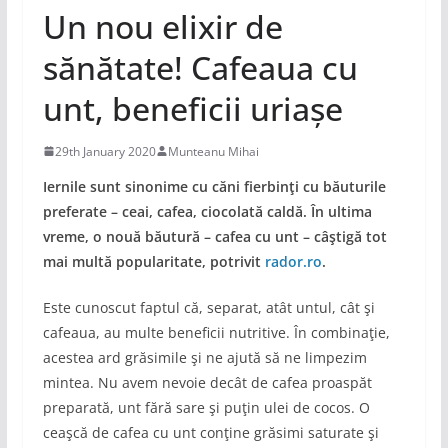
Un nou elixir de
sănătate! Cafeaua cu
unt, beneficii uriașe
29th January 2020
Munteanu Mihai
Iernile sunt sinonime cu căni fierbinţi cu băuturile
preferate – ceai, cafea, ciocolată caldă. În ultima
vreme, o nouă băutură – cafea cu unt – câştigă tot
mai multă popularitate, potrivit
rador.ro
.
Este cunoscut faptul că, separat, atât untul, cât şi
cafeaua, au multe beneficii nutritive. În combinaţie,
acestea ard grăsimile şi ne ajută să ne limpezim
mintea. Nu avem nevoie decât de cafea proaspăt
preparată, unt fără sare şi puţin ulei de cocos. O
ceaşcă de cafea cu unt conţine grăsimi saturate şi