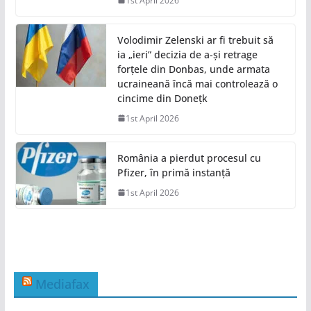
1st April 2026
Volodimir Zelenski ar fi trebuit să
ia „ieri” decizia de a-și retrage
forțele din Donbas, unde armata
ucraineană încă mai controlează o
cincime din Donețk
1st April 2026
România a pierdut procesul cu
Pfizer, în primă instanță
1st April 2026
Mediafax