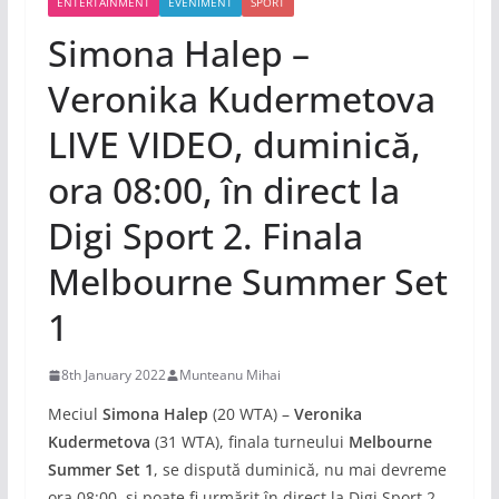
ENTERTAINMENT
EVENIMENT
SPORT
Simona Halep –
Veronika Kudermetova
LIVE VIDEO, duminică,
ora 08:00, în direct la
Digi Sport 2. Finala
Melbourne Summer Set
1
8th January 2022
Munteanu Mihai
Meciul
Simona Halep
(20 WTA) –
Veronika
Kudermetova
(31 WTA), finala turneului
Melbourne
Summer Set 1
, se dispută duminică, nu mai devreme
ora 08:00, și poate fi urmărit în direct la Digi Sport 2,