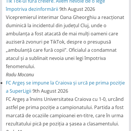
Tik Tok-ul fură creiere. Avem nevoie de o lege
împotriva dezinformării
9th August 2026
Vicepremierul interimar Oana Gheorghiu a reacționat
duminică la incidentul din județul Cluj, unde o
ambulanța a fost atacată de mai mulți oameni care
auziseră zvonuri pe TikTok, despre o presupusă
„ambulanță care fură copii”. Oficialul a condamnat
atacul și a sublinait nevoia unei legi împotriva
fenomenului.
Radu Mocanu
FC Argeș se impune la Craiova și urcă pe prima poziție
a SuperLigii
9th August 2026
FC Argeș a învins Universitatea Craiova cu 1-0, urcând
astfel pe prima poziție a campionatului. Partida a fost
marcată de ocaziile campioanei en-titre, care în urma
rezultatului pică pe poziția a șasea a clasamentului.