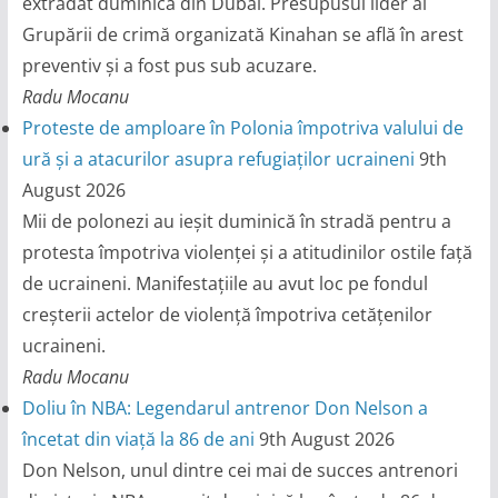
extrădat duminică din Dubai. Presupusul lider al
Grupării de crimă organizată Kinahan se află în arest
preventiv și a fost pus sub acuzare.
Radu Mocanu
Proteste de amploare în Polonia împotriva valului de
ură și a atacurilor asupra refugiaților ucraineni
9th
August 2026
Mii de polonezi au ieșit duminică în stradă pentru a
protesta împotriva violenței și a atitudinilor ostile față
de ucraineni. Manifestațiile au avut loc pe fondul
creșterii actelor de violență împotriva cetățenilor
ucraineni.
Radu Mocanu
Doliu în NBA: Legendarul antrenor Don Nelson a
încetat din viață la 86 de ani
9th August 2026
Don Nelson, unul dintre cei mai de succes antrenori