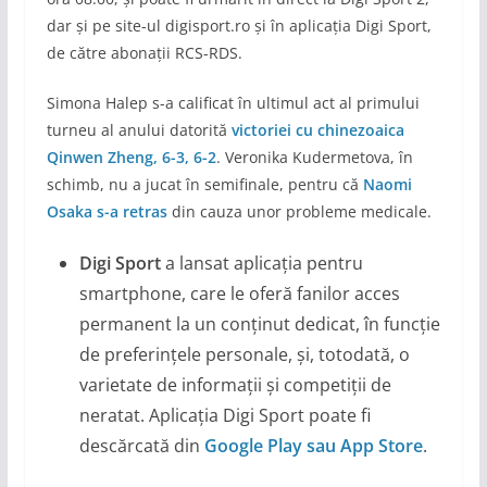
dar și pe site-ul digisport.ro și în aplicația Digi Sport,
de către abonații RCS-RDS.
Simona Halep s-a calificat în ultimul act al primului
turneu al anului datorită
victoriei cu chinezoaica
Qinwen Zheng, 6-3, 6-2
. Veronika Kudermetova, în
schimb, nu a jucat în semifinale, pentru că
Naomi
Osaka s-a retras
din cauza unor probleme medicale.
Digi Sport
a lansat aplicația pentru
smartphone, care le oferă fanilor acces
permanent la un conținut dedicat, în funcție
de preferințele personale, și, totodată, o
varietate de informații și competiții de
neratat. Aplicația Digi Sport poate fi
descărcată din
Google Play sau App Store
.