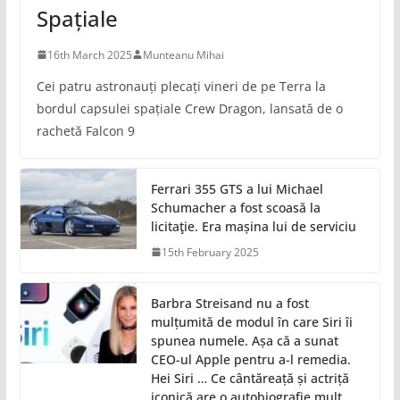
Spațiale
16th March 2025
Munteanu Mihai
Cei patru astronauți plecați vineri de pe Terra la
bordul capsulei spațiale Crew Dragon, lansată de o
rachetă Falcon 9
Ferrari 355 GTS a lui Michael
Schumacher a fost scoasă la
licitaţie. Era mașina lui de serviciu
15th February 2025
Barbra Streisand nu a fost
mulțumită de modul în care Siri îi
spunea numele. Așa că a sunat
CEO-ul Apple pentru a-l remedia.
Hei Siri … Ce cântăreață și actriță
iconică are o autobiografie mult