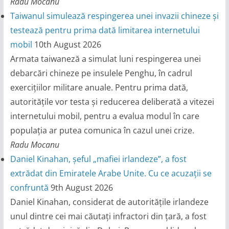
Radu Mocanu
Taiwanul simulează respingerea unei invazii chineze și
testează pentru prima dată limitarea internetului
mobil
10th August 2026
Armata taiwaneză a simulat luni respingerea unei
debarcări chineze pe insulele Penghu, în cadrul
exercițiilor militare anuale. Pentru prima dată,
autoritățile vor testa și reducerea deliberată a vitezei
internetului mobil, pentru a evalua modul în care
populația ar putea comunica în cazul unei crize.
Radu Mocanu
Daniel Kinahan, șeful „mafiei irlandeze”, a fost
extrădat din Emiratele Arabe Unite. Cu ce acuzații se
confruntă
9th August 2026
Daniel Kinahan, considerat de autoritățile irlandeze
unul dintre cei mai căutați infractori din țară, a fost