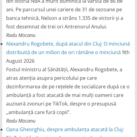
din istoria NBA a murit duminică la vârsta de 86 de
ani. Pe parcursul unei cariere de 31 de sezoane pe
banca tehnică, Nelson a strâns 1.335 de victorii și a
fost desemnat de trei ori Antrenorul Anului.
Radu Mocanu
Alexandru Rogobete, după atacul din Cluj: O minciună
distribuită de un milion de ori rămâne o minciună
9th
August 2026
Fostul ministru al Sănătății, Alexandru Rogobete, a
atras atenția asupra pericolului pe care
dezinformarea de pe rețelele de socializare după ce o
ambulanță a fost atacată de mai mulți oameni care
auziseră zvonuri pe TikTok, despre o presupusă
„ambulanță care fură copii”.
Radu Mocanu
Oana Gheorghiu, despre ambulanța atacată la Cluj: