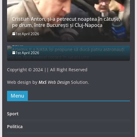
Cristian Anton, și-a petrecut noaptea în cătușe,
pe drum, între București și Cluj-Napoca
Artemis II a NASA își propune să ducă patru
1st April 2026
astronauți într-un zbor spațial record în jurul
Lunii
1st April 2026
Copyright © 2024 || All Right Reserved
Web design by
MxS
Web Design
Solution.
Menu
Sport
Politica