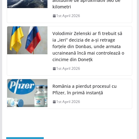
altitudine de aproximativ 560 de
kilometri
1st April 2026
Volodimir Zelenski ar fi trebuit să
ia „ieri” decizia de a-și retrage
forțele din Donbas, unde armata
ucraineană încă mai controlează o
cincime din Donețk
1st April 2026
România a pierdut procesul cu
Pfizer, în primă instanță
1st April 2026