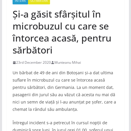
INTERN
ULTIMA-ORA
Și-a găsit sfârșitul în
microbuzul cu care se
întorcea acasă, pentru
sărbători
23rd December 2020
Munteanu Mihai
Un bărbat de 49 de ani din Botoșani și-a dat ultima
suflare în microbuzul cu care se întorcea acasă
pentru sărbători, din Germania. La un moment dat,
pasagerii din jurul său au văzut că acesta nu mai dă
nici un semn de viață și l-au anunțat pe șofer, care a
chemat la rândul său ambulanța.
Întregul incident s-a petrecut în cursul nopții de
duminică spre luni, în jurul orei 01.00, șoferul unui