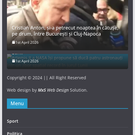
Cristian Anton, și-a petrecut noaptea în cătușe,
pe drum, între București și Cluj-Napoca
Artemis II a NASA își propune să ducă patru
1st April 2026
astronauți într-un zbor spațial record în jurul
Lunii
1st April 2026
Copyright © 2024 || All Right Reserved
Web design by
MxS
Web Design
Solution.
Menu
Sport
Politica