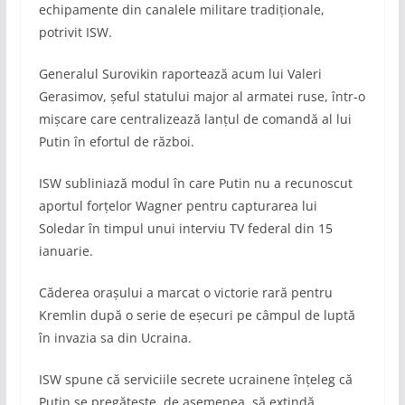
echipamente din canalele militare tradiționale,
potrivit ISW.
Generalul Surovikin raportează acum lui Valeri
Gerasimov, șeful statului major al armatei ruse, într-o
mișcare care centralizează lanțul de comandă al lui
Putin în efortul de război.
ISW subliniază modul în care Putin nu a recunoscut
aportul forțelor Wagner pentru capturarea lui
Soledar în timpul unui interviu TV federal din 15
ianuarie.
Căderea orașului a marcat o victorie rară pentru
Kremlin după o serie de eșecuri pe câmpul de luptă
în invazia sa din Ucraina.
ISW spune că serviciile secrete ucrainene înțeleg că
Putin se pregătește, de asemenea, să extindă