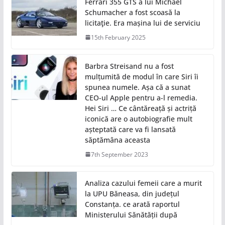
Ferrari 355 GTS a lui Michael
Schumacher a fost scoasă la
licitaţie. Era mașina lui de serviciu
15th February 2025
Barbra Streisand nu a fost
mulțumită de modul în care Siri îi
spunea numele. Așa că a sunat
CEO-ul Apple pentru a-l remedia.
Hei Siri … Ce cântăreață și actriță
iconică are o autobiografie mult
așteptată care va fi lansată
săptămâna aceasta
7th September 2023
Analiza cazului femeii care a murit
la UPU Băneasa, din județul
Constanța. ce arată raportul
Ministerului Sănătății după