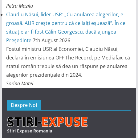
Petru Mazilu
Claudiu Năsui, lider USR: „Cu anularea alegerilor, e
groasă. AUR crește pentru că ceilalți eșuează”. În ce
situație ar fi fost Călin Georgescu, dacă ajungea
Președinte
7th August 2026
Fostul ministru USR al Economiei, Claudiu Năsui,
declară în emisiunea OFF The Record, pe Mediafax, că
statul român trebuie să dea un răspuns pe anularea
alegerilor prezidențiale din 2024.
Sorina Matei
Despre Noi
Stiri Expuse Romania