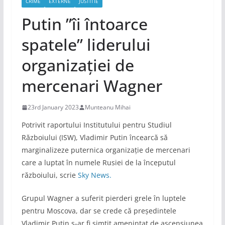
CRIME
EXTERNE
JUSTITIE
Putin ”îi întoarce
spatele” liderului
organizației de
mercenari Wagner
23rd January 2023
Munteanu Mihai
Potrivit raportului Institutului pentru Studiul
Războiului (ISW), Vladimir Putin încearcă să
marginalizeze puternica organizație de mercenari
care a luptat în numele Rusiei de la începutul
războiului, scrie
Sky News.
Grupul Wagner a suferit pierderi grele în luptele
pentru Moscova, dar se crede că președintele
Vladimir Putin s-ar fi simțit amenințat de ascensiunea