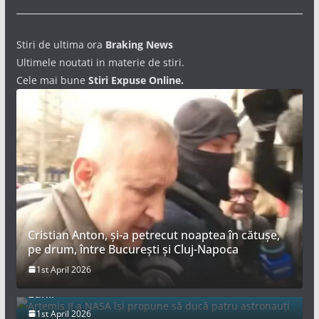
Stiri de ultima ora
Braking News
Ultimele noutati in materie de stiri.
Cele mai bune
Stiri Expuse Online.
Cristian Anton, și-a petrecut noaptea în cătușe,
pe drum, între București și Cluj-Napoca
Artemis II a NASA își propune să ducă patru
1st April 2026
astronauți într-un zbor spațial record în jurul
Lunii
1st April 2026