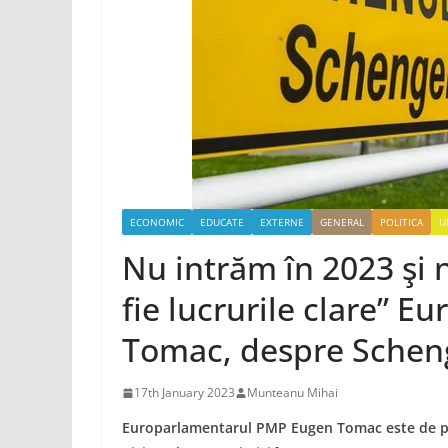
ECONOMIC
EDUCATE
EXTERNE
GENERAL
POLITICA
U
Nu intrăm în 2023 şi n
fie lucrurile clare” 
Tomac, despre Sche
17th January 2023
Munteanu Mihai
Europarlamentarul PMP Eugen Tomac este de păr