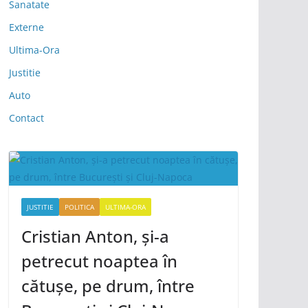
Sanatate
Externe
Ultima-Ora
Justitie
Auto
Contact
JUSTITIE
POLITICA
ULTIMA-ORA
Cristian Anton, și-a
petrecut noaptea în
cătușe, pe drum, între