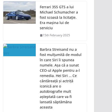
Ferrari 355 GTS a lui
Michael Schumacher a
fost scoasă la licitaţie.
Era mașina lui de
serviciu
15th February 2025
Barbra Streisand nu a
fost mulțumită de modul
în care Siri îi spunea
numele. Așa că a sunat
CEO-ul Apple pentru a-l
remedia. Hei Siri … Ce
cântăreață și actriță
iconică are o
autobiografie mult
așteptată care va fi
lansată săptămâna
aceasta