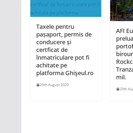
Taxele pentru
AFI Eu
pașaport, permis de
prelu
conducere și
portof
certficat de
birour
înmatriculare pot fi
Rockc
achitate pe
Tranz
platforma Ghişeul.ro
mil.
29th August 2020
29th Au