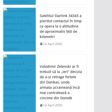
Satelitul Starlink 34343 a
pierdut contactul în timp
ce opera la o altitudine
de aproximativ 560 de
kilometri
1st April 2026
Volodimir Zelenski ar fi
trebuit să ia „ieri” decizia
de a-și retrage forțele
din Donbas, unde
armata ucraineană încă
mai controlează o
cincime din Donețk
1st April 2026