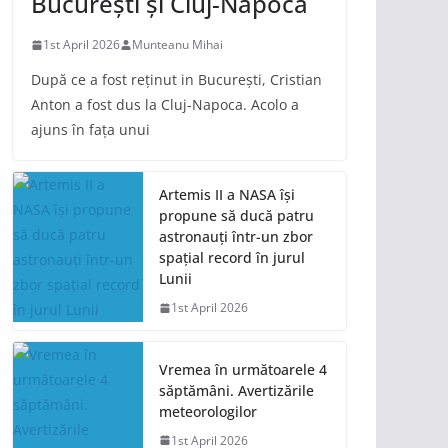
București și Cluj-Napoca
1st April 2026
Munteanu Mihai
După ce a fost reținut in București, Cristian
Anton a fost dus la Cluj-Napoca. Acolo a
ajuns în fața unui
Artemis II a NASA își
propune să ducă patru
astronauți într-un zbor
spațial record în jurul
Lunii
1st April 2026
Vremea în următoarele 4
săptămâni. Avertizările
meteorologilor
1st April 2026