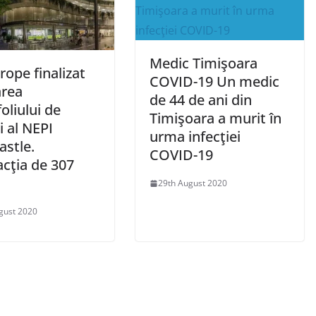
Medic Timişoara
rope finalizat
COVID-19 Un medic
area
de 44 de ani din
oliului de
Timişoara a murit în
i al NEPI
urma infecţiei
astle.
COVID-19
acţia de 307
29th August 2020
gust 2020