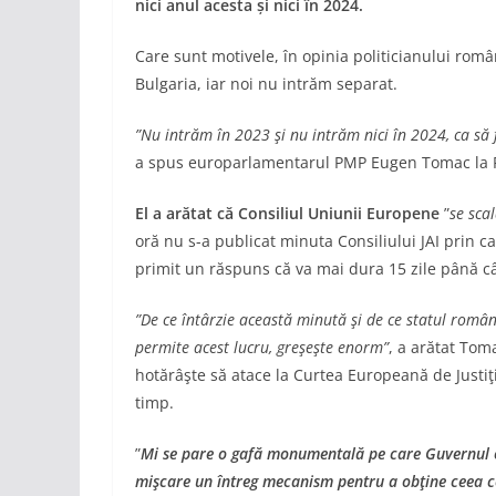
nici anul acesta și nici în 2024.
Care sunt motivele, în opinia politicianului ro
Bulgaria, iar noi nu intrăm separat.
”Nu intrăm în 2023 şi nu intrăm nici în 2024, ca să 
a spus europarlamentarul PMP Eugen Tomac la P
El a arătat că Consiliul Uniunii Europene
”
se sca
oră nu s-a publicat minuta Consiliului JAI prin c
primit un răspuns că va mai dura 15 zile până c
”De ce întârzie această minută şi de ce statul român
permite acest lucru, greşeşte enorm”
, a arătat Tom
hotărâşte să atace la Curtea Europeană de Justiţi
timp.
”
Mi se pare o gafă monumentală pe care Guvernul o 
mişcare un întreg mecanism pentru a obţine ceea c