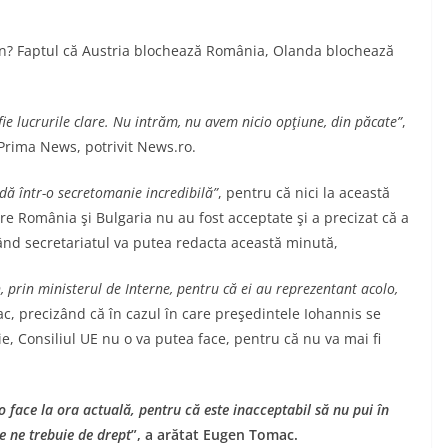
mân? Faptul că Austria blochează România, Olanda blochează
fie lucrurile clare. Nu intrăm, nu avem nicio opţiune, din păcate”
,
rima News, potrivit News.ro.
ldă într-o secretomanie incredibilă”
, pentru că nici la această
are România şi Bulgaria nu au fost acceptate şi a precizat că a
ând secretariatul va putea redacta această minută,
, prin ministerul de Interne, pentru că ei au reprezentant acolo,
ac, precizând că în cazul în care preşedintele Iohannis se
e, Consiliul UE nu o va putea face, pentru că nu va mai fi
face la ora actuală, pentru că este inacceptabil să nu pui în
e ne trebuie de drept
”, a arătat Eugen Tomac.