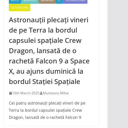
AUTO
BUSINESS
GENERAL
IT
TECHNOLOGIE
ULTIMA-ORA
Astronauții plecați vineri
de pe Terra la bordul
capsulei spațiale Crew
Dragon, lansată de o
rachetă Falcon 9 a Space
X, au ajuns duminică la
bordul Stației Spațiale
16th March 2025
Munteanu Mihai
Cei patru astronauți plecați vineri de pe
Terra la bordul capsulei spațiale Crew
Dragon, lansată de o rachetă Falcon 9