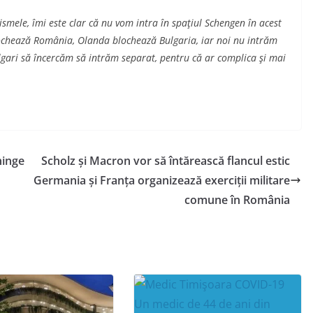
smele, îmi este clar că nu vom intra în spaţiul Schengen în acest
blochează România, Olanda blochează Bulgaria, iar noi nu intrăm
ulgari să încercăm să intrăm separat, pentru că ar complica şi mai
ninge
Scholz și Macron vor să întărească flancul estic
Germania și Franța organizează exerciții militare
comune în România