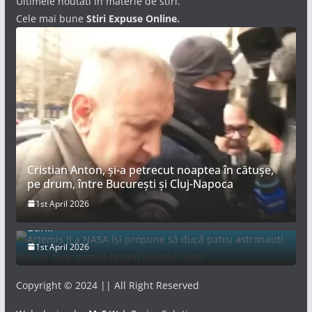
Ultimele noutati in materie de stiri.
Cele mai bune
Stiri Expuse Online.
Cristian Anton, și-a petrecut noaptea în cătușe,
pe drum, între București și Cluj-Napoca
Artemis II a NASA își propune să ducă patru
1st April 2026
astronauți într-un zbor spațial record în jurul
Lunii
1st April 2026
Copyright © 2024 || All Right Reserved