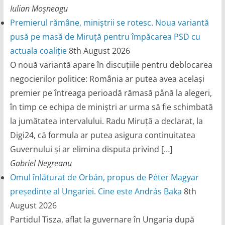
Iulian Moşneagu
Premierul rămâne, miniștrii se rotesc. Noua variantă
pusă pe masă de Miruță pentru împăcarea PSD cu
actuala coaliție
8th August 2026
O nouă variantă apare în discuțiile pentru deblocarea
negocierilor politice: România ar putea avea același
premier pe întreaga perioadă rămasă până la alegeri,
în timp ce echipa de miniștri ar urma să fie schimbată
la jumătatea intervalului. Radu Miruță a declarat, la
Digi24, că formula ar putea asigura continuitatea
Guvernului și ar elimina disputa privind […]
Gabriel Negreanu
Omul înlăturat de Orbán, propus de Péter Magyar
președinte al Ungariei. Cine este András Baka
8th
August 2026
Partidul Tisza, aflat la guvernare în Ungaria după