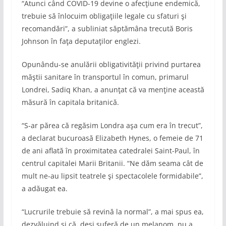
“Atunci când COVID-19 devine o afecţiune endemică,
trebuie să înlocuim obligaţiile legale cu sfaturi şi
recomandări”, a subliniat săptămâna trecută Boris
Johnson în faţa deputaţilor englezi.
Opunându-se anulării obligativităţii privind purtarea
măştii sanitare în transportul în comun, primarul
Londrei, Sadiq Khan, a anunţat că va menţine această
măsură în capitala britanică.
“S-ar părea că regăsim Londra aşa cum era în trecut”,
a declarat bucuroasă Elizabeth Hynes, o femeie de 71
de ani aflată în proximitatea catedralei Saint-Paul, în
centrul capitalei Marii Britanii. “Ne dăm seama cât de
mult ne-au lipsit teatrele şi spectacolele formidabile”,
a adăugat ea.
“Lucrurile trebuie să revină la normal”, a mai spus ea,
dezvăluind şi că, deşi suferă de un melanom, nu a