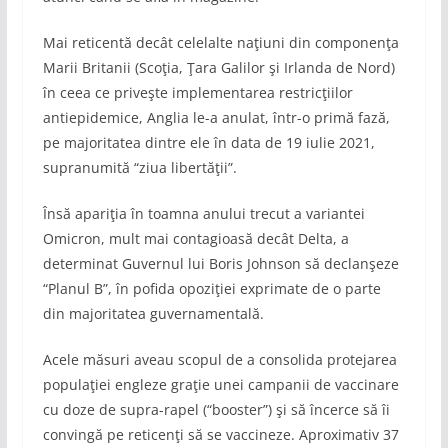
Mai reticentă decât celelalte naţiuni din componenţa
Marii Britanii (Scoţia, Ţara Galilor şi Irlanda de Nord)
în ceea ce priveşte implementarea restricţiilor
antiepidemice, Anglia le-a anulat, într-o primă fază,
pe majoritatea dintre ele în data de 19 iulie 2021,
supranumită “ziua libertăţii”.
Însă apariţia în toamna anului trecut a variantei
Omicron, mult mai contagioasă decât Delta, a
determinat Guvernul lui Boris Johnson să declanşeze
“Planul B”, în pofida opoziţiei exprimate de o parte
din majoritatea guvernamentală.
Acele măsuri aveau scopul de a consolida protejarea
populaţiei engleze graţie unei campanii de vaccinare
cu doze de supra-rapel (“booster”) şi să încerce să îi
convingă pe reticenţi să se vaccineze. Aproximativ 37