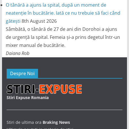
O tânără a ajuns la spital, după un moment de
neatenție în bucătărie. Iată ce nu trebuie să faci când
gătești
8th August 2026
Sâmbătă, o tânără de 27 de ani din Dorohoi a ajuns
de urgență la spital. Femeia și-a prins degetul într-un
mixer manual de bucătărie.
Daiana Rob
Despre Noi
Stiri Expuse Romania
Stiri de ultima ora
Braking News