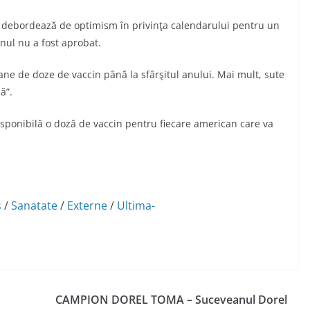
 debordează de optimism în privinţa calendarului pentru un
nul nu a fost aprobat.
ne de doze de vaccin până la sfârşitul anului. Mai mult, sute
ă”.
i disponibilă o doză de vaccin pentru fiecare american care va
s
/
Sanatate
/
Externe
/
Ultima-
CAMPION DOREL TOMA – Suceveanul Dorel