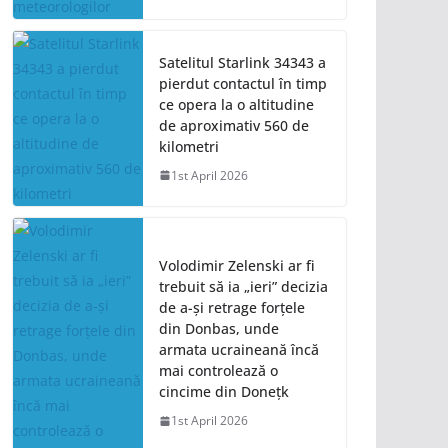
Satelitul Starlink 34343 a
pierdut contactul în timp
ce opera la o altitudine
de aproximativ 560 de
kilometri
1st April 2026
Volodimir Zelenski ar fi
trebuit să ia „ieri” decizia
de a-și retrage forțele
din Donbas, unde
armata ucraineană încă
mai controlează o
cincime din Donețk
1st April 2026