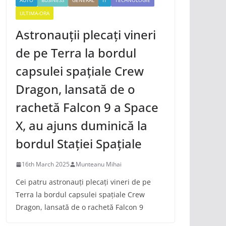
AUTO
BUSINESS
GENERAL
IT
TECHNOLOGIE
ULTIMA-ORA
Astronauții plecați vineri
de pe Terra la bordul
capsulei spațiale Crew
Dragon, lansată de o
rachetă Falcon 9 a Space
X, au ajuns duminică la
bordul Stației Spațiale
16th March 2025
Munteanu Mihai
Cei patru astronauți plecați vineri de pe
Terra la bordul capsulei spațiale Crew
Dragon, lansată de o rachetă Falcon 9