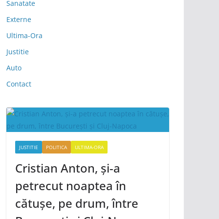
Sanatate
Externe
Ultima-Ora
Justitie
Auto
Contact
JUSTITIE
POLITICA
ULTIMA-ORA
Cristian Anton, și-a
petrecut noaptea în
cătușe, pe drum, între