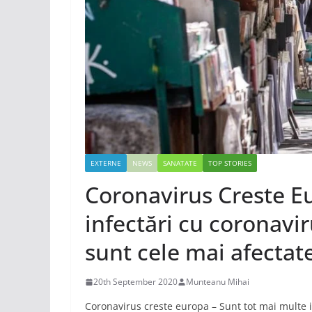
EXTERNE
NEWS
SANATATE
TOP STORIES
Coronavirus Creste E
infectări cu coronavir
sunt cele mai afectat
20th September 2020
Munteanu Mihai
Coronavirus creste europa – Sunt tot mai multe i