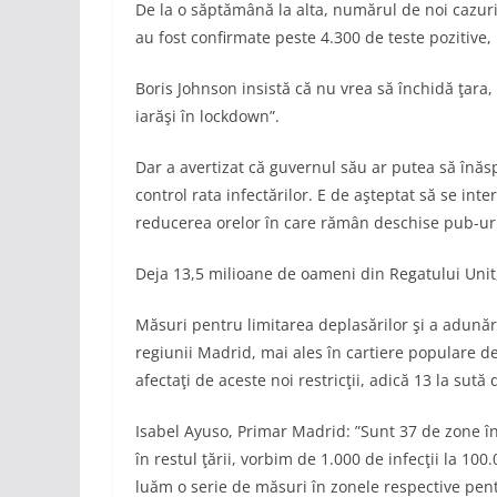
De la o săptămână la alta, numărul de noi cazuri
au fost confirmate peste 4.300 de teste pozitive,
Boris Johnson insistă că nu vrea să închidă ţara,
iarăşi în lockdown”.
Dar a avertizat că guvernul său ar putea să înăsp
control rata infectărilor. E de aşteptat să se inte
reducerea orelor în care rămân deschise pub-uril
Deja 13,5 milioane de oameni din Regatului Unit, tr
Măsuri pentru limitarea deplasărilor şi a adunăril
regiunii Madrid, mai ales în cartiere populare d
afectaţi de aceste noi restricţii, adică 13 la sută
Isabel Ayuso, Primar Madrid: ”Sunt 37 de zone 
în restul ţării, vorbim de 1.000 de infecţii la 10
luăm o serie de măsuri în zonele respective pent