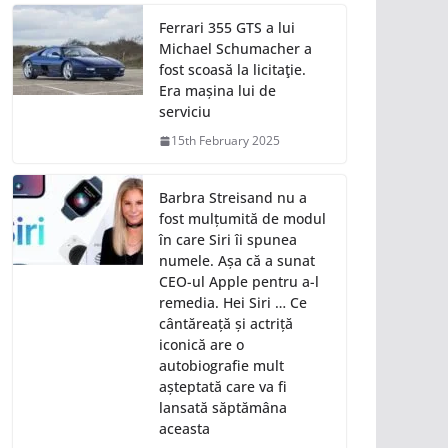
Ferrari 355 GTS a lui
Michael Schumacher a
fost scoasă la licitaţie.
Era mașina lui de
serviciu
15th February 2025
Barbra Streisand nu a
fost mulțumită de modul
în care Siri îi spunea
numele. Așa că a sunat
CEO-ul Apple pentru a-l
remedia. Hei Siri … Ce
cântăreață și actriță
iconică are o
autobiografie mult
așteptată care va fi
lansată săptămâna
aceasta