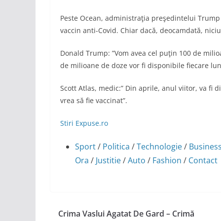
Peste Ocean, administraţia preşedintelui Trump
vaccin anti-Covid. Chiar dacă, deocamdată, niciu
Donald Trump: ”Vom avea cel puţin 100 de milioa
de milioane de doze vor fi disponibile fiecare lun
Scott Atlas, medic:” Din aprile, anul viitor, va f
vrea să fie vaccinat”.
Stiri Expuse.ro
Sport
/
Politica
/
Technologie
/
Busines
Ora
/
Justitie
/
Auto
/
Fashion
/
Contact
Crima Vaslui Agatat De Gard – Crimă