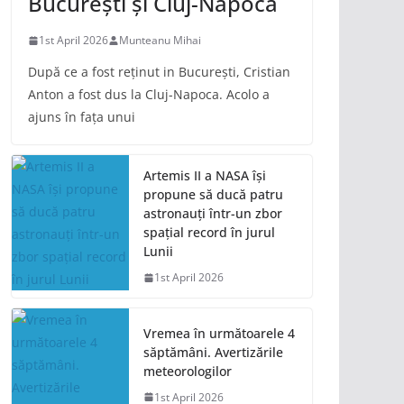
București și Cluj-Napoca
1st April 2026
Munteanu Mihai
După ce a fost reținut in București, Cristian
Anton a fost dus la Cluj-Napoca. Acolo a
ajuns în fața unui
Artemis II a NASA își
propune să ducă patru
astronauți într-un zbor
spațial record în jurul
Lunii
1st April 2026
Vremea în următoarele 4
săptămâni. Avertizările
meteorologilor
1st April 2026