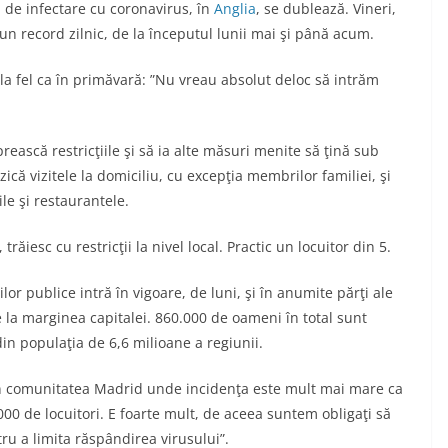
 de infectare cu coronavirus, în
Anglia
, se dublează. Vineri,
 un record zilnic, de la începutul lunii mai şi până acum.
 la fel ca în primăvară: ”Nu vreau absolut deloc să intrăm
rească restricţiile şi să ia alte măsuri menite să ţină sub
rzică vizitele la domiciliu, cu excepţia membrilor familiei, şi
e şi restaurantele.
ăiesc cu restricţii la nivel local. Practic un locuitor din 5.
or publice intră în vigoare, de luni, şi în anumite părţi ale
e la marginea capitalei. 860.000 de oameni în total sunt
 din populaţia de 6,6 milioane a regiunii.
în comunitatea Madrid unde incidenţa este mult mai mare ca
0.000 de locuitori. E foarte mult, de aceea suntem obligaţi să
ru a limita răspândirea virusului”.