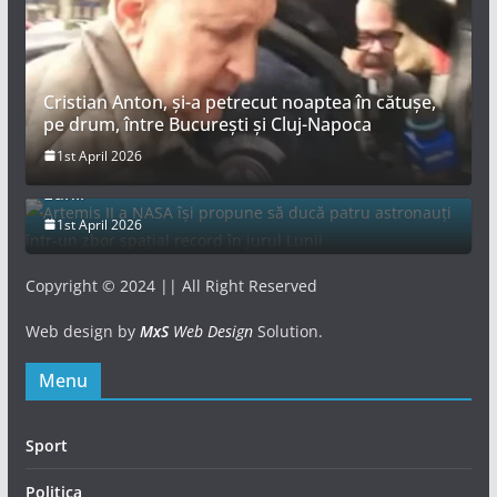
Cristian Anton, și-a petrecut noaptea în cătușe,
pe drum, între București și Cluj-Napoca
Artemis II a NASA își propune să ducă patru
1st April 2026
astronauți într-un zbor spațial record în jurul
Lunii
1st April 2026
Copyright © 2024 || All Right Reserved
Web design by
MxS
Web Design
Solution.
Menu
Sport
Politica