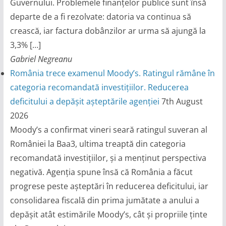
Guvernului. Problemele finanțelor publice sunt însă
departe de a fi rezolvate: datoria va continua să
crească, iar factura dobânzilor ar urma să ajungă la
3,3% […]
Gabriel Negreanu
România trece examenul Moody’s. Ratingul rămâne în
categoria recomandată investițiilor. Reducerea
deficitului a depășit așteptările agenției
7th August
2026
Moody’s a confirmat vineri seară ratingul suveran al
României la Baa3, ultima treaptă din categoria
recomandată investițiilor, și a menținut perspectiva
negativă. Agenția spune însă că România a făcut
progrese peste așteptări în reducerea deficitului, iar
consolidarea fiscală din prima jumătate a anului a
depășit atât estimările Moody’s, cât și propriile ținte